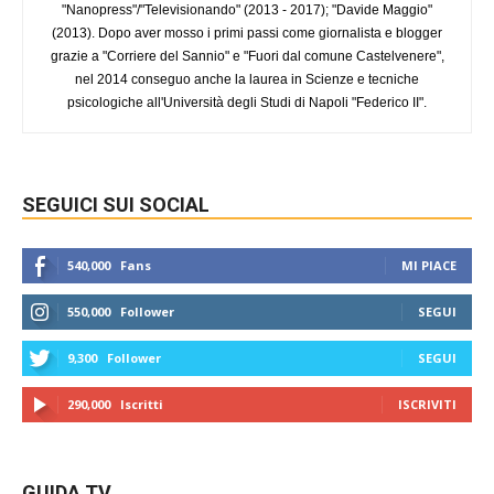
"Nanopress"/"Televisionando" (2013 - 2017); "Davide Maggio"
(2013). Dopo aver mosso i primi passi come giornalista e blogger
grazie a "Corriere del Sannio" e "Fuori dal comune Castelvenere",
nel 2014 conseguo anche la laurea in Scienze e tecniche
psicologiche all'Università degli Studi di Napoli "Federico II".
SEGUICI SUI SOCIAL
540,000
Fans
MI PIACE
550,000
Follower
SEGUI
9,300
Follower
SEGUI
290,000
Iscritti
ISCRIVITI
GUIDA TV