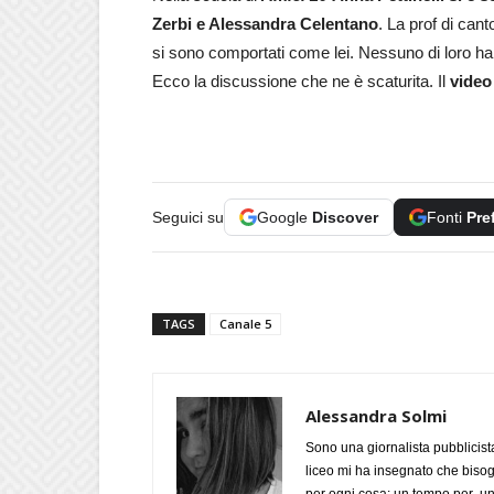
Zerbi e Alessandra Celentano
. La prof di cant
si sono comportati come lei. Nessuno di loro ha
Ecco la discussione che ne è scaturita. Il
video
Seguici su
Google
Discover
Fonti
Pre
TAGS
Canale 5
Alessandra Solmi
Sono una giornalista pubblicist
liceo mi ha insegnato che biso
per ogni cosa: un tempo per un