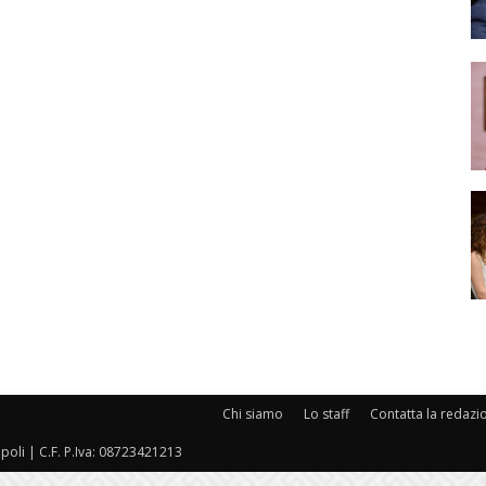
Chi siamo
Lo staff
Contatta la redazi
oli | C.F. P.Iva: 08723421213