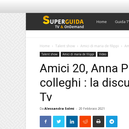
Super
Home
Guida T
Guida
Home
Talent show
Amici di maria de filippi
Ami
Talent show
Amici di maria de filippi
Video
TV
Amici 20, Anna Pet
colleghi : la dis
Tv
Da
Alessandra Solmi
-
20 Febbraio 2021