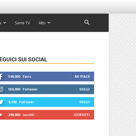
w
Serie TV
Altri
EGUICI SUI SOCIAL
540,000
Fans
MI PIACE
550,000
Follower
SEGUI
9,300
Follower
SEGUI
290,000
Iscritti
ISCRIVITI