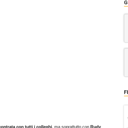
G
F
contrata con tutti i colleghi
, ma soprattutto con
Rudy