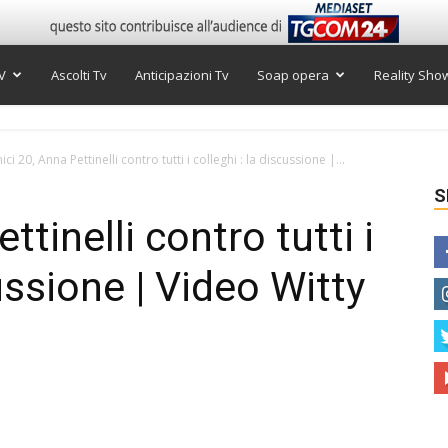
V
Ascolti Tv
Anticipazioni Tv
Soap opera
Reality Sho
ci 20, Anna Pettinelli contro tutti i colleghi : la discussione |...
S
tinelli contro tutti i
cussione | Video Witty