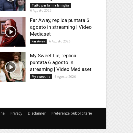
Tutto per la mia famiglia
6 Agosto 2026
Far Away, replica puntata 6
agosto in streaming | Video
Mediaset
6 Agosto 2026
Far Away
My Sweet Lie, replica
puntata 6 agosto in
streaming | Video Mediaset
6 Agosto 2026
My sweet lie
one
Privacy
Disclaimer
Preferenze pubblicitarie