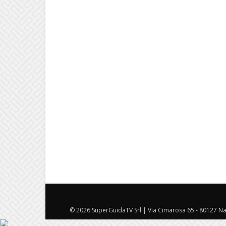
© 2026 SuperGuidaTV Srl | Via Cimarosa 65 - 80127 Nap