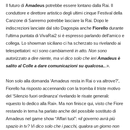
Il futuro di
Amadeus
potrebbe essere lontano dalla Rai. Il
conduttore e direttore artistico degli ultimi cinque Festival della
Canzone di Sanremo potrebbe lasciare la Rai. Dopo le
indiscrezioni lanciate dal sito Dagospia anche
Fiorello
durante
l’ultima puntata di VivaRai2 si è espresso parlando dell’amico e
collega. Lo showman siciliano ci ha scherzato su rivelando ai
telespettatori: «
ci sono cambiamenti in atto. Non sono
autorizzato a dire niente, ma vi dico solo che ieri
Amadeus è
salito al Colle a dare comunicazioni su qualcosa..
.».
Non solo alla domanda ‘Amadeus resta in Rai o va altrove?’,
Fiorello ha risposto accennando con la tromba il triste motivo
del ‘Silenzio fuori ordinanza’ rivelando le risate generali:
«questo lo dedico alla Rai». Ma non finisce qui, visto che Fiore
restando in tema ha parlato anche del possibile sostituto di
Amadeus nel game show “Affari tuoi”: «
il governo avrà più
spazio in tv? Vi dico solo che i pacchi, qualora un giorno non