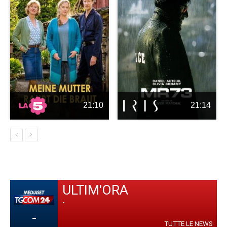
21:10
21:14
ULTIM'ORA
-
-
TUTTE LE NEWS