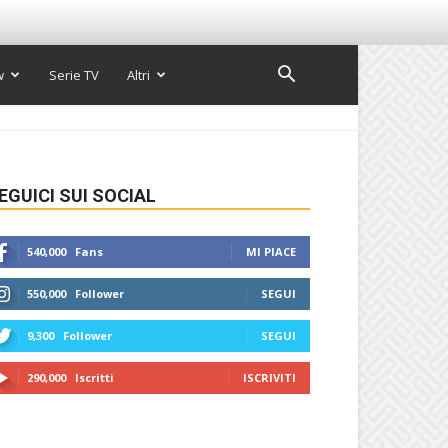
w
Serie TV
Altri
EGUICI SUI SOCIAL
540,000
Fans
MI PIACE
550,000
Follower
SEGUI
9,300
Follower
SEGUI
290,000
Iscritti
ISCRIVITI