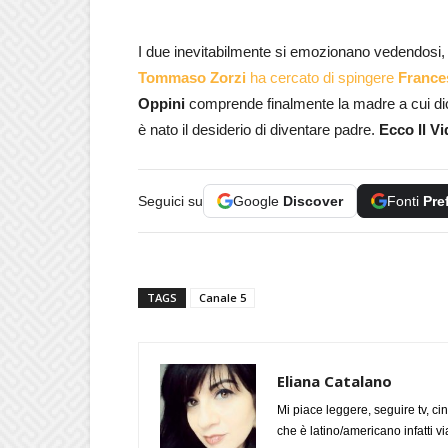
I due inevitabilmente si emozionano vedendosi, 
Tommaso Zorzi
ha cercato di spingere
France
Oppini
comprende finalmente la madre a cui dice
è nato il desiderio di diventare padre.
Ecco Il V
Seguici su
Google
Discover
Fonti
Pre
TAGS
Canale 5
Eliana Catalano
Mi piace leggere, seguire tv, ci
che è latino/americano infatti 