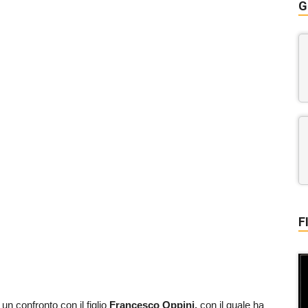
G
F
un confronto con il figlio
Francesco Oppini,
con il quale ha