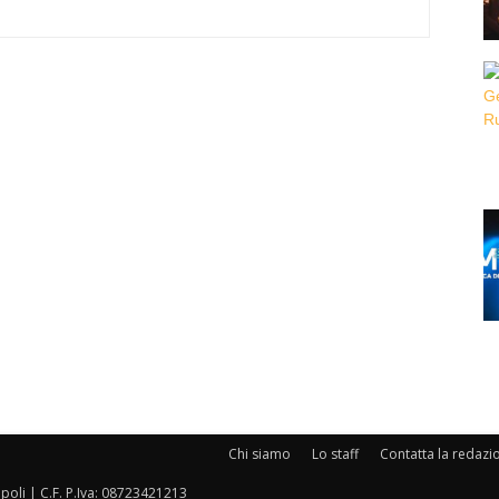
Chi siamo
Lo staff
Contatta la redazi
oli | C.F. P.Iva: 08723421213