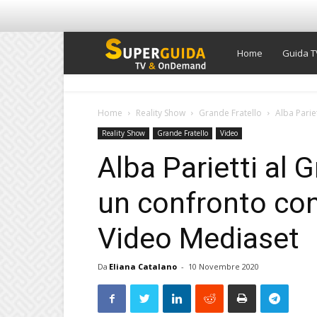
Super
Home
Guida T
Guida
Home
Reality Show
Grande Fratello
Alba Pariet
Reality Show
Grande Fratello
Video
TV
Alba Parietti al 
un confronto con i
Video Mediaset
Da
Eliana Catalano
-
10 Novembre 2020