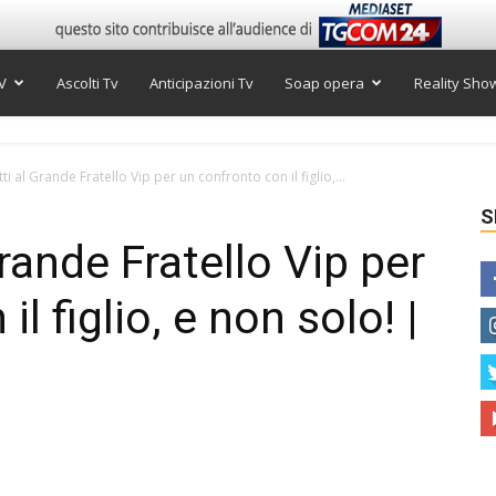
V
Ascolti Tv
Anticipazioni Tv
Soap opera
Reality Sho
ti al Grande Fratello Vip per un confronto con il figlio,...
S
Grande Fratello Vip per
l figlio, e non solo! |