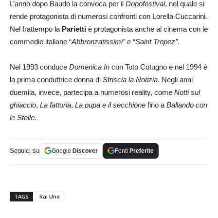
L’anno dopo Baudo la convoca per il
Dopofestival
, nel quale si
rende protagonista di numerosi confronti con Lorella Cuccarini.
Nel frattempo la
Parietti
è protagonista anche al cinema con le
commedie italiane “
Abbronzatissimi”
e “
Saint Tropez”
.
Nel 1993 conduce
Domenica In
con Toto Cotugno e nel 1994 è
la prima conduttrice donna di
Striscia la Notizia
. Negli anni
duemila, invece, partecipa a numerosi reality, come
Notti sul
ghiaccio
,
La fattoria
,
La pupa e il secchione
fino a
Ballando con
le Stelle.
Seguici su
Google
Discover
Fonti
Preferite
TAGS
Rai Uno