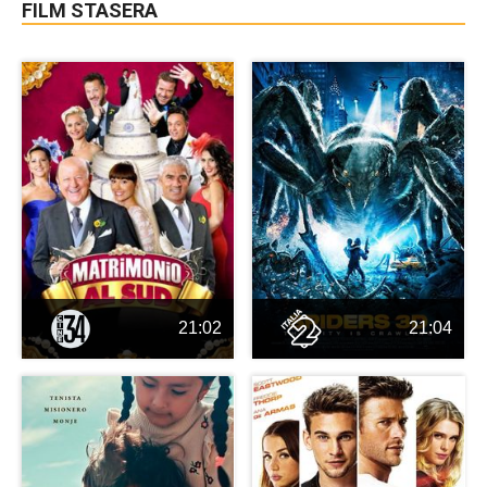
FILM STASERA
21:02
21:04