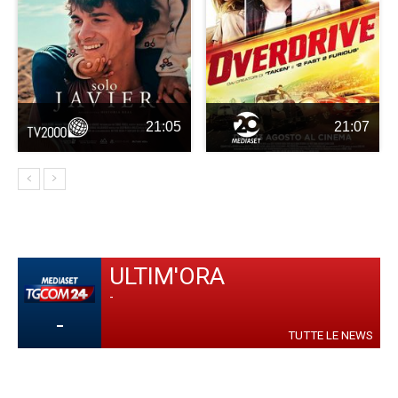
21:05
21:07
ULTIM'ORA
-
-
TUTTE LE NEWS