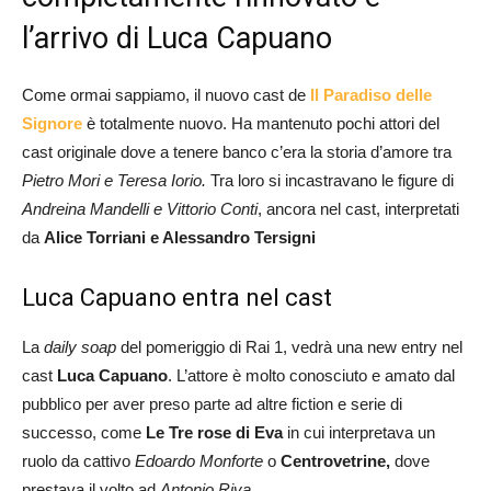
l’arrivo di Luca Capuano
Come ormai sappiamo, il nuovo cast de
Il Paradiso delle
Signore
è totalmente nuovo. Ha mantenuto pochi attori del
cast originale dove a tenere banco c’era la storia d’amore tra
Pietro Mori e Teresa Iorio.
Tra loro si incastravano le figure di
Andreina Mandelli e Vittorio Conti
, ancora nel cast, interpretati
da
Alice Torriani e Alessandro Tersigni
Luca Capuano entra nel cast
La
daily soap
del pomeriggio di Rai 1, vedrà una new entry nel
cast
Luca Capuano
. L’attore è molto conosciuto e amato dal
pubblico per aver preso parte ad altre fiction e serie di
successo, come
Le Tre rose di Eva
in cui interpretava un
ruolo da cattivo
Edoardo Monforte
o
Centrovetrine,
dove
prestava il volto ad
Antonio Riva.