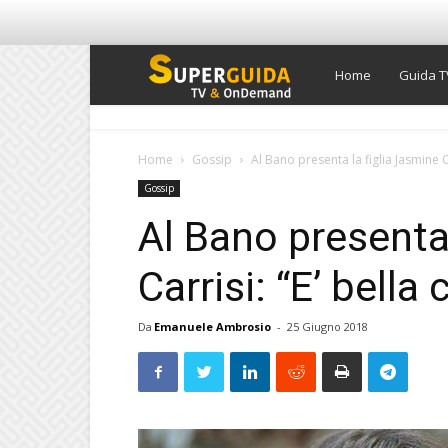
Super
Home
Guida T
Guida
Home
Gossip
Al Bano presenta la figlia Jasmine 
Gossip
TV
Al Bano presenta 
Carrisi: “E’ bell
Da
Emanuele Ambrosio
-
25 Giugno 2018