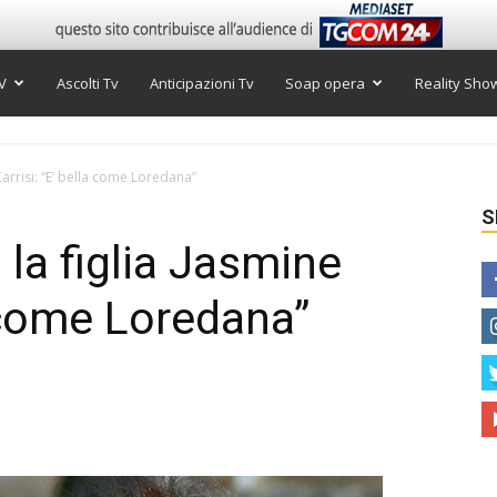
V
Ascolti Tv
Anticipazioni Tv
Soap opera
Reality Sho
Carrisi: “E’ bella come Loredana”
S
la figlia Jasmine
a come Loredana”