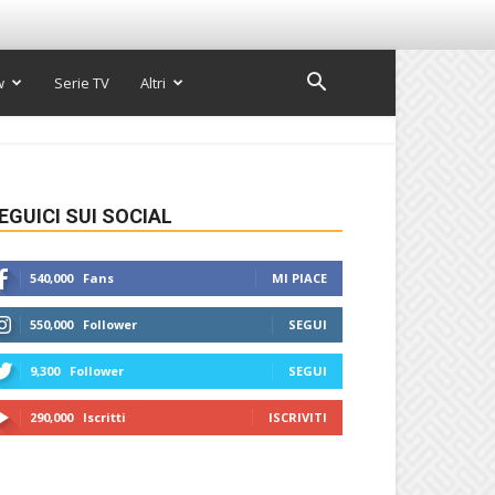
w
Serie TV
Altri
EGUICI SUI SOCIAL
540,000
Fans
MI PIACE
550,000
Follower
SEGUI
9,300
Follower
SEGUI
290,000
Iscritti
ISCRIVITI