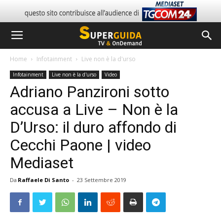
Home
Infotainment
Live non è la d'urso
Infotainment
Live non è la d'urso
Video
Adriano Panzironi sotto
accusa a Live – Non è la
D’Urso: il duro affondo di
Cecchi Paone | video
Mediaset
Da
Raffaele Di Santo
-
23 Settembre 2019