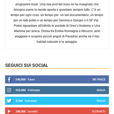
programmi trash. Una mia prof del liceo mi ha insegnato che
bisogna avere la mente aperta e guardare sempre tutto. C’è un
tempo per ogni cosa: un tempo per un bel documentario, un tempo
per un talk polito e un tempo per Gemma e Giorgio o il GF Vip.
Potrei riguardare all'infinito le puntate di Grey’s Anatomy e Una
Mamma per amica. Divisa fra Emilia Romagna e Abruzzo, amo
viaggiare e scoprire piccoli angoli di Paradiso anche se il mio
habitat naturale è la spiaggia.
SEGUICI SUI SOCIAL
540,000
Fans
MI PIACE
550,000
Follower
SEGUI
9,300
Follower
SEGUI
290,000
Iscritti
ISCRIVITI