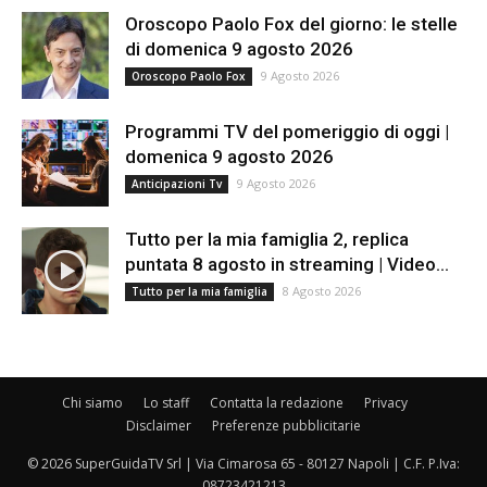
Oroscopo Paolo Fox del giorno: le stelle
di domenica 9 agosto 2026
9 Agosto 2026
Oroscopo Paolo Fox
Programmi TV del pomeriggio di oggi |
domenica 9 agosto 2026
9 Agosto 2026
Anticipazioni Tv
Tutto per la mia famiglia 2, replica
puntata 8 agosto in streaming | Video...
8 Agosto 2026
Tutto per la mia famiglia
Chi siamo
Lo staff
Contatta la redazione
Privacy
Disclaimer
Preferenze pubblicitarie
© 2026 SuperGuidaTV Srl | Via Cimarosa 65 - 80127 Napoli | C.F. P.Iva:
08723421213