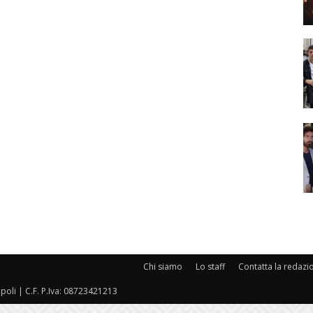
Chi siamo
Lo staff
Contatta la redazi
oli | C.F. P.Iva: 08723421213