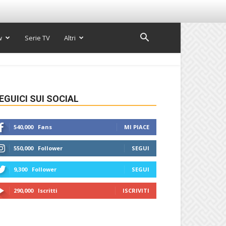
w
Serie TV
Altri
EGUICI SUI SOCIAL
540,000
Fans
MI PIACE
550,000
Follower
SEGUI
9,300
Follower
SEGUI
290,000
Iscritti
ISCRIVITI