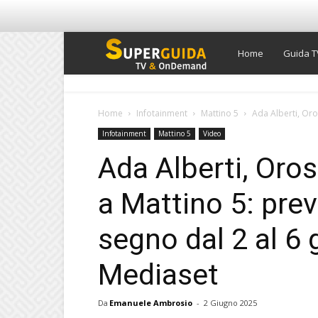
Super
Home
Guida T
Guida
Home
Infotainment
Mattino 5
Ada Alberti, Oro
Infotainment
Mattino 5
Video
TV
Ada Alberti, Oro
a Mattino 5: prev
segno dal 2 al 6
Mediaset
Da
Emanuele Ambrosio
-
2 Giugno 2025