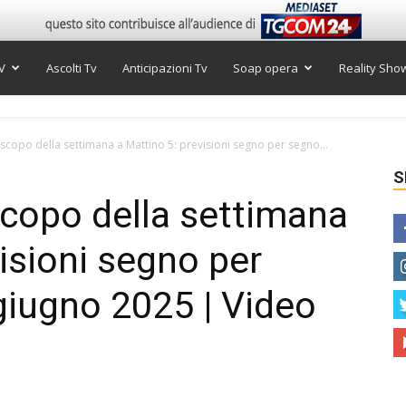
V
Ascolti Tv
Anticipazioni Tv
Soap opera
Reality Sho
scopo della settimana a Mattino 5: previsioni segno per segno...
S
scopo della settimana
isioni segno per
 giugno 2025 | Video