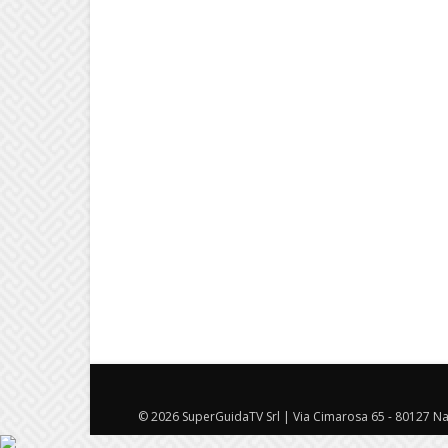
© 2026 SuperGuidaTV Srl | Via Cimarosa 65 - 80127 Nap