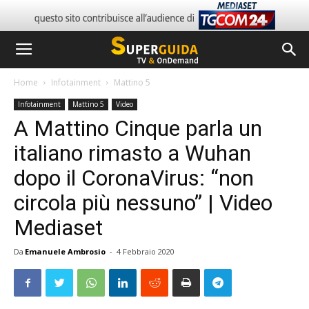
Home
Infotainment
Mattino 5
Infotainment
Mattino 5
Video
A Mattino Cinque parla un
italiano rimasto a Wuhan
dopo il CoronaVirus: “non
circola più nessuno” | Video
Mediaset
Da
Emanuele Ambrosio
-
4 Febbraio 2020