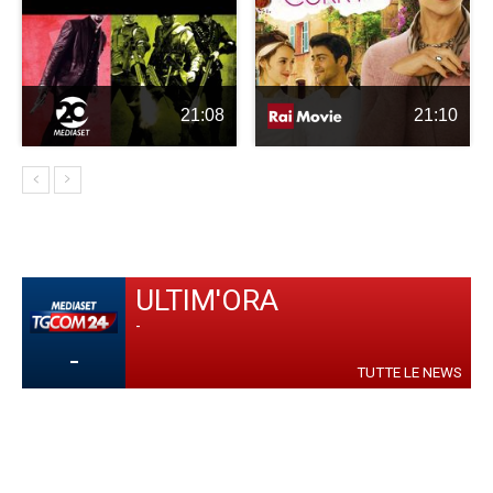
21:08
21:10
ULTIM'ORA
-
-
TUTTE LE NEWS