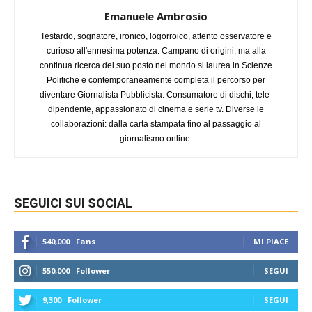
Emanuele Ambrosio
Testardo, sognatore, ironico, logorroico, attento osservatore e
curioso all'ennesima potenza. Campano di origini, ma alla
continua ricerca del suo posto nel mondo si laurea in Scienze
Politiche e contemporaneamente completa il percorso per
diventare Giornalista Pubblicista. Consumatore di dischi, tele-
dipendente, appassionato di cinema e serie tv. Diverse le
collaborazioni: dalla carta stampata fino al passaggio al
giornalismo online.
SEGUICI SUI SOCIAL
540,000
Fans
MI PIACE
550,000
Follower
SEGUI
9,300
Follower
SEGUI