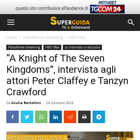
Home
Piattaforme streaming
HBO Max
Piattaforme streaming
HBO Max
Le interviste in esclusiva
“A Knight of The Seven
Kingdoms”, intervista agli
attori Peter Claffey e Tanzyn
Crawford
Da
Giulia Bertollini
-
24 Gennaio 2026