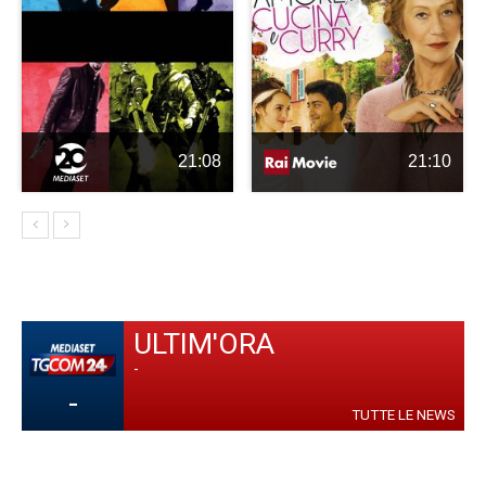
21:08
21:10
ULTIM'ORA
-
-
TUTTE LE NEWS