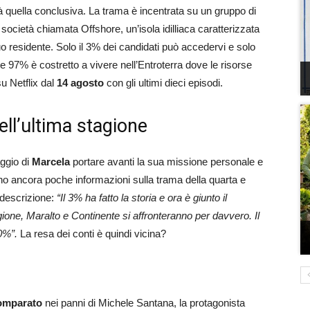
rà quella conclusiva. La trama è incentrata su un gruppo di
a società chiamata Offshore, un’isola idilliaca caratterizzata
 residente. Solo il 3% dei candidati può accedervi e solo
e 97% è costretto a vivere nell’Entroterra dove le risorse
u Netflix dal
14 agosto
con gli ultimi dieci episodi.
ell’ultima stagione
aggio di
Marcela
portare avanti la sua missione personale e
anno ancora poche informazioni sulla trama della quarta e
 descrizione:
“Il 3% ha fatto la storia e ora è giunto il
gione, Maralto e Continente si affronteranno per davvero. Il
0%”.
La resa dei conti è quindi vicina?
omparato
nei panni di Michele Santana, la protagonista