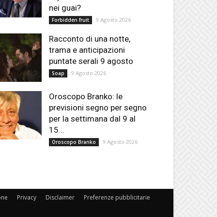
nei guai?
9 Agosto 2026
Forbidden fruit
Racconto di una notte,
trama e anticipazioni
puntate serali 9 agosto
9 Agosto 2026
Soap
Oroscopo Branko: le
previsioni segno per segno
per la settimana dal 9 al
15...
9 Agosto 2026
Oroscopo Branko
one
Privacy
Disclaimer
Preferenze pubblicitarie