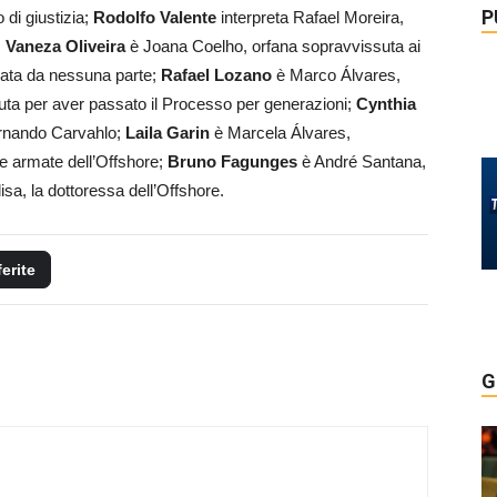
P
 di giustizia;
Rodolfo Valente
interpreta Rafael Moreira,
;
Vaneza Oliveira
è Joana Coelho, orfana sopravvissuta ai
trata da nessuna parte;
Rafael Lozano
è Marco Álvares,
uta per aver passato il Processo per generazioni;
Cynthia
ernando Carvahlo;
Laila Garin
è Marcela Álvares,
e armate dell’Offshore;
Bruno Fagunges
è André Santana,
lisa, la dottoressa dell’Offshore.
ferite
G