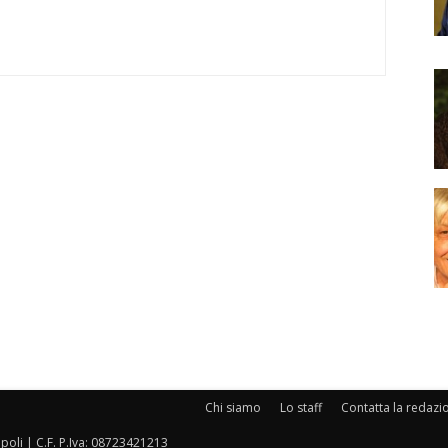
Chi siamo
Lo staff
Contatta la redazi
oli | C.F. P.Iva: 08723421213