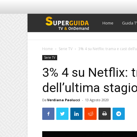
Super
Home
Guida T
Guida
Home
Serie TV
3% 4 su Netflix: trama e cast dell’
Serie TV
TV
3% 4 su Netflix: 
dell’ultima stagi
Da
Verdiana Paolucci
-
13 Agosto 2020