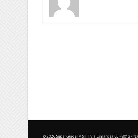
© 2026 SuperGuidaTV Srl | Via Cimarosa 65 - 80127 Nap