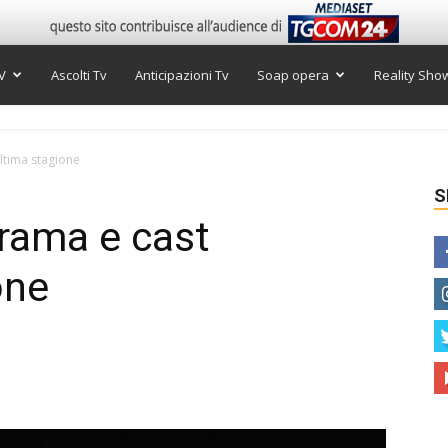
V
Ascolti Tv
Anticipazioni Tv
Soap opera
Reality Sho
ultima stagione
S
trama e cast
one