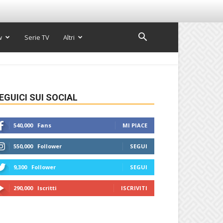
w
Serie TV
Altri
EGUICI SUI SOCIAL
540,000
Fans
MI PIACE
550,000
Follower
SEGUI
9,300
Follower
SEGUI
290,000
Iscritti
ISCRIVITI