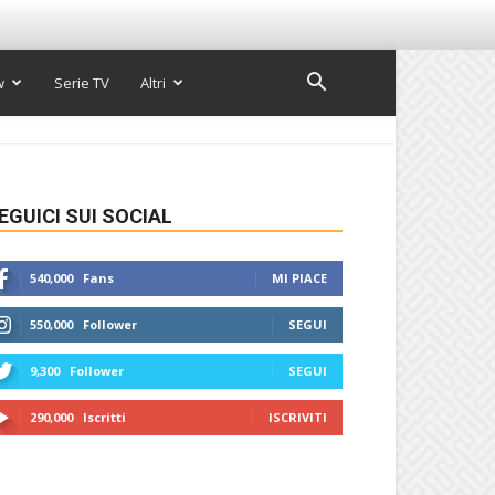
w
Serie TV
Altri
EGUICI SUI SOCIAL
540,000
Fans
MI PIACE
550,000
Follower
SEGUI
9,300
Follower
SEGUI
290,000
Iscritti
ISCRIVITI