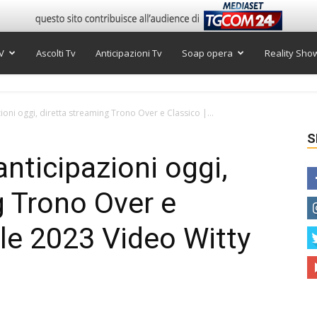
V
Ascolti Tv
Anticipazioni Tv
Soap opera
Reality Sho
oni oggi, diretta streaming Trono Over e Classico |...
S
nticipazioni oggi,
g Trono Over e
ile 2023 Video Witty