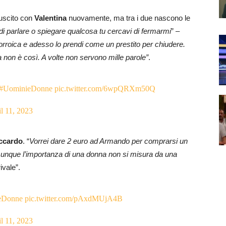
è uscito con
Valentina
nuovamente, ma tra i due nascono le
i parlare o spiegare qualcosa tu cercavi di fermarmi
” –
gorroica e adesso lo prendi come un prestito per chiudere.
 non è così. A volte non servono mille parole”
.
#UominieDonne
pic.twitter.com/6wpQRXm50Q
l 11, 2023
ccardo
. “
Vorrei dare 2 euro ad Armando per comprarsi un
munque l’importanza di una donna non si misura da una
rivale”.
eDonne
pic.twitter.com/pAxdMUjA4B
l 11, 2023