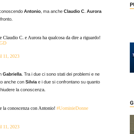
P
 conoscendo
Antonio
, ma anche
Claudio C
.
Aurora
nfronto.
 Claudio C. e Aurora ha qualcosa da dire a riguardo!
JUGD
l 11, 2023
on
Gabriella
. Tra i due ci sono stati dei problemi e ne
cito anche con
Silvia
e i due si confrontano su quanto
 chiudere la conoscenza.
G
re la conoscenza con Antonio!
#UominieDonne
l 11, 2023