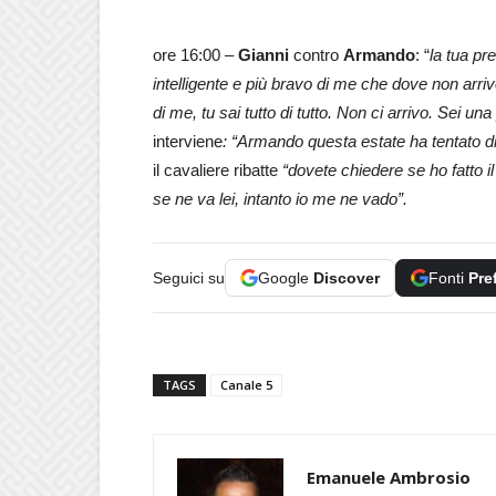
ore 16:00 –
Gianni
contro
Armando
: “
la tua pr
intelligente e più bravo di me che dove non arrivo i
di me, tu sai tutto di tutto. Non ci arrivo. Sei un
interviene
: “Armando questa estate ha tentato di
il cavaliere ribatte
“dovete chiedere se ho fatto i
se ne va lei, intanto io me ne vado”.
Seguici su
Google
Discover
Fonti
Pre
TAGS
Canale 5
Emanuele Ambrosio