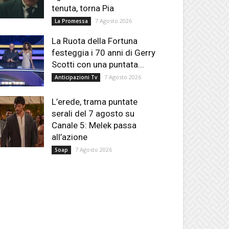
tenuta, torna Pia
7 Agosto 2026
La Promessa
La Ruota della Fortuna
festeggia i 70 anni di Gerry
Scotti con una puntata...
7 Agosto 2026
Anticipazioni Tv
L’erede, trama puntate
serali del 7 agosto su
Canale 5: Melek passa
all’azione
7 Agosto 2026
Soap