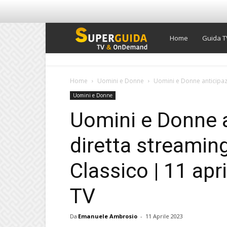
Super
Home
Guida T
Guida
Home
Uomini e Donne
Uomini e Donne anticipazi
Uomini e Donne
TV
Uomini e Donne a
diretta streamin
Classico | 11 apr
TV
Da
Emanuele Ambrosio
-
11 Aprile 2023