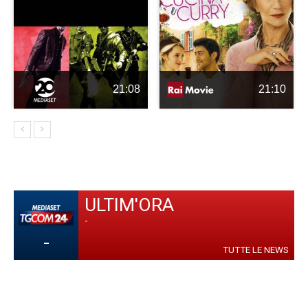
21:08
21:10
ULTIM'ORA
-
-
TUTTE LE NEWS