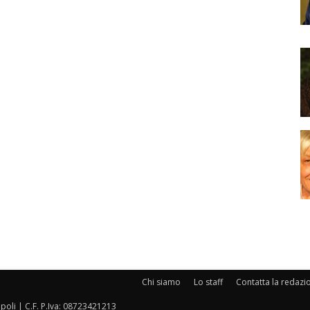
Chi siamo
Lo staff
Contatta la redazi
oli | C.F. P.Iva: 08723421213