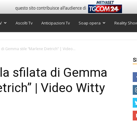
V
Ascolti Tv
Anticipazioni Tv
Soap opera
Reality Sho
 di Gemma stile “Marlene Dietrich” | Video...
S
la sfilata di Gemma
trich” | Video Witty