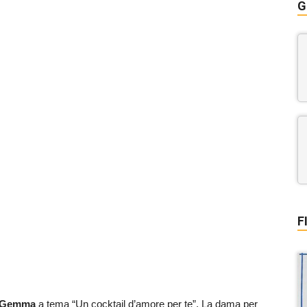
G
F
Gemma
a tema “Un cocktail d’amore per te”. La dama per