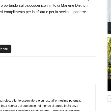
rro portando sul palcoscenico il mito di Marlene Dietrich.
 complimenta per la sfilata e per la scelta. Il parterre
ferite
ogorroico, attento osservatore e curioso all'ennesima potenza.
tinua ricerca del suo posto nel mondo si laurea in Scienze
completa il percorso per diventare Giornalista Pubblicista.