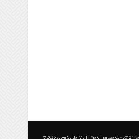
© 2026 SuperGuidaTV Srl | Via Cimarosa 65 - 80127 Nap