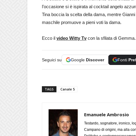
l’occasione si è ispirata al cocktail angelo azzu
Tina boccia la scelta della dama, mentre Gianni si
maschile promuove a pieni voti la dama.
Ecco il
video Witty Tv
con la sfilata di Gemma.
Seguici su
Google
Discover
Fonti
Pre
TAGS
Canale 5
Emanuele Ambrosio
Testardo, sognatore, ironico, l
Campano di origini, ma alla con
Politiche e contemporaneamente 