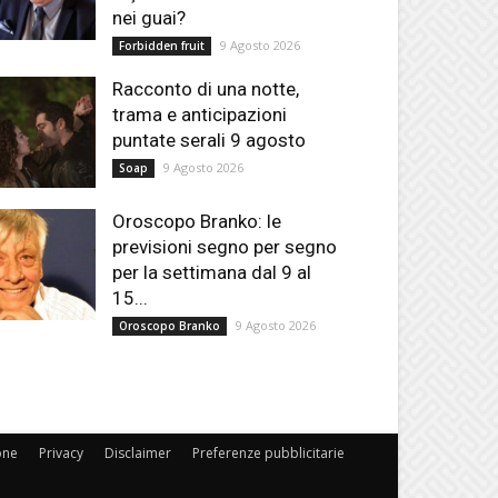
nei guai?
9 Agosto 2026
Forbidden fruit
Racconto di una notte,
trama e anticipazioni
puntate serali 9 agosto
9 Agosto 2026
Soap
Oroscopo Branko: le
previsioni segno per segno
per la settimana dal 9 al
15...
9 Agosto 2026
Oroscopo Branko
one
Privacy
Disclaimer
Preferenze pubblicitarie