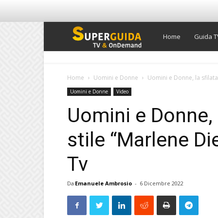
Super
Home
Guida T
Guida
Home
Uomini e Donne
Uomini e Donne, la sfilata
Uomini e Donne
Video
TV
Uomini e Donne, 
stile “Marlene Die
Tv
Da
Emanuele Ambrosio
-
6 Dicembre 2022