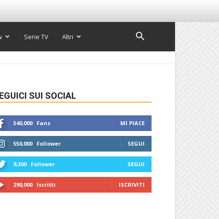
w
Serie TV
Altri
EGUICI SUI SOCIAL
540,000
Fans
MI PIACE
550,000
Follower
SEGUI
9,300
Follower
SEGUI
290,000
Iscritti
ISCRIVITI