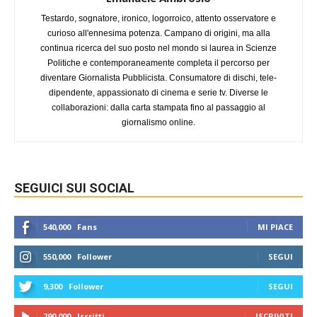
Testardo, sognatore, ironico, logorroico, attento osservatore e
curioso all'ennesima potenza. Campano di origini, ma alla
continua ricerca del suo posto nel mondo si laurea in Scienze
Politiche e contemporaneamente completa il percorso per
diventare Giornalista Pubblicista. Consumatore di dischi, tele-
dipendente, appassionato di cinema e serie tv. Diverse le
collaborazioni: dalla carta stampata fino al passaggio al
giornalismo online.
SEGUICI SUI SOCIAL
540,000
Fans
MI PIACE
550,000
Follower
SEGUI
9,300
Follower
SEGUI
290,000
Iscritti
ISCRIVITI