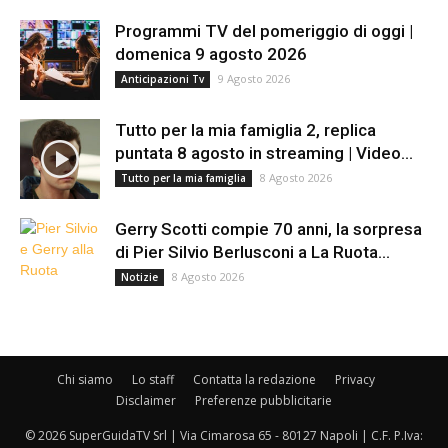
Programmi TV del pomeriggio di oggi |
domenica 9 agosto 2026
9 Agosto 2026
Anticipazioni Tv
Tutto per la mia famiglia 2, replica
puntata 8 agosto in streaming | Video...
8 Agosto 2026
Tutto per la mia famiglia
Gerry Scotti compie 70 anni, la sorpresa
di Pier Silvio Berlusconi a La Ruota...
8 Agosto 2026
Notizie
Chi siamo
Lo staff
Contatta la redazione
Privacy
Disclaimer
Preferenze pubblicitarie
© 2026 SuperGuidaTV Srl | Via Cimarosa 65 - 80127 Napoli | C.F. P.Iva: