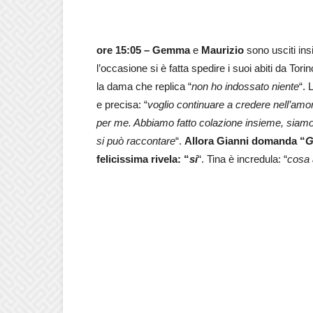
ore 15:05 –
Gemma
e
Maurizio
sono usciti in
l’occasione si è fatta spedire i suoi abiti da Tor
la dama che replica “
non ho indossato niente
“. 
e precisa: “
voglio continuare a credere nell’amo
per me. Abbiamo fatto colazione insieme, siamo
si può raccontare
“.
Allora Gianni domanda “
G
felicissima rivela: “
si
“. Tina è incredula: “
cosa 