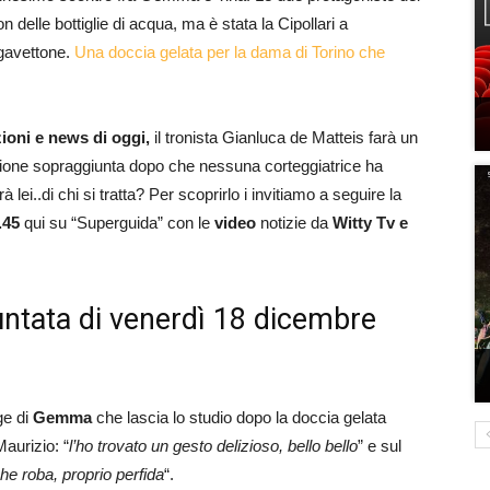
 delle bottiglie di acqua, ma è stata la Cipollari a
 gavettone.
Una doccia gelata per la dama di Torino che
z
ioni e news di oggi,
il tronista Gianluca de Matteis farà un
isione sopraggiunta dopo che nessuna corteggiatrice ha
 lei..di chi si tratta? Per scoprirlo i invitiamo a seguire la
.45
qui su “Superguida” con le
video
notizie da
Witty Tv e
untata di venerdì 18 dicembre
ge di
Gemma
che lascia lo studio dopo la doccia gelata
aurizio: “
l’ho trovato un gesto delizioso, bello bello
” e sul
 roba, proprio perfida
“.