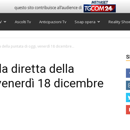
V
Ascolti Tv
Anticipazioni Tv
Soap opera
Reality Sho
 della puntata di oggi, venerdì 18 dicembre...
S
a diretta della
 venerdì 18 dicembre