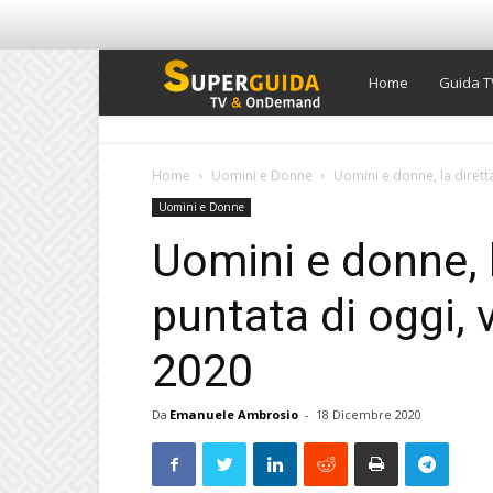
Super
Home
Guida T
Guida
Home
Uomini e Donne
Uomini e donne, la diretta
Uomini e Donne
TV
Uomini e donne, l
puntata di oggi,
2020
Da
Emanuele Ambrosio
-
18 Dicembre 2020