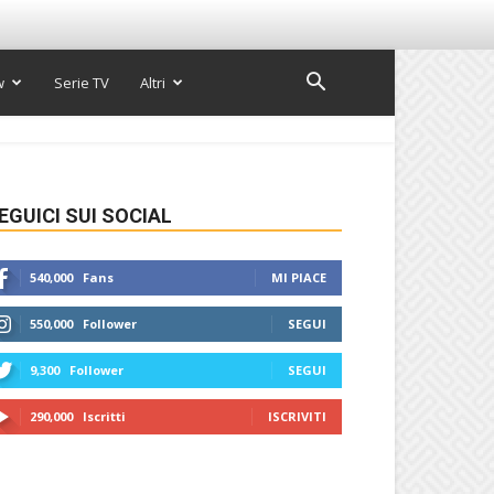
w
Serie TV
Altri
EGUICI SUI SOCIAL
540,000
Fans
MI PIACE
550,000
Follower
SEGUI
9,300
Follower
SEGUI
290,000
Iscritti
ISCRIVITI