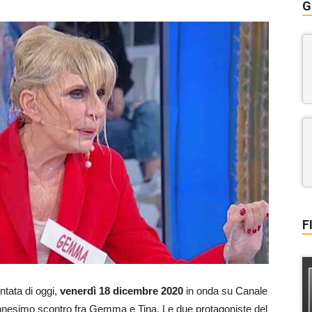
G
F
untata di oggi,
venerdì 18 dicembre
2020
in onda su Canale
nnesimo scontro fra Gemma e Tina. Le due protagoniste del