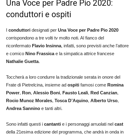
Una Voce per Padre Pio 2020:
conduttori e ospiti
I
conduttori
designati per
Una Voce per Padre Pio 2020
corrispondono a tre volti tv molto noti. Al fianco del
riconfermato
Flavio Insinna
, infatti, sono previsti anche l’attore
e comico
Nino Frassica
e la simpatica attrice francese
Nathalie Guetta
.
Toccherà a loro condurre la tradizionale serata in onore del
Frate di Pietrelcina, insieme ad
ospiti
famosi come
Romina
Power
,
Ron
,
Alessio Boni
,
Fausto Leali
,
Red Canzian
,
Rocio Munoz Morales
,
Tosca D’Aquino
,
Alberto Urso
,
Andrea Sannino
e tanti altri.
Sono infatti questi i
cantanti
e i personaggi arruolati nel
cast
della 21esima edizione del programma, che andrà in onda in