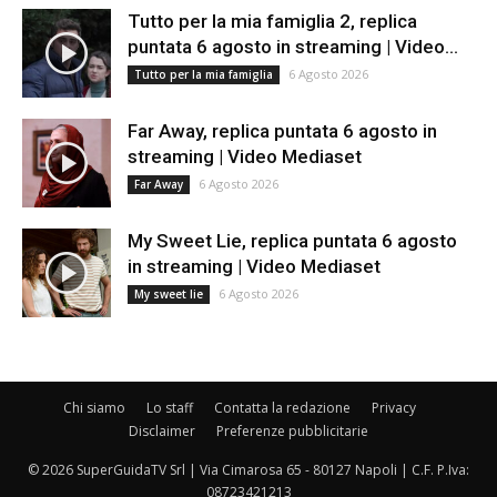
Tutto per la mia famiglia 2, replica
puntata 6 agosto in streaming | Video...
6 Agosto 2026
Tutto per la mia famiglia
Far Away, replica puntata 6 agosto in
streaming | Video Mediaset
6 Agosto 2026
Far Away
My Sweet Lie, replica puntata 6 agosto
in streaming | Video Mediaset
6 Agosto 2026
My sweet lie
Chi siamo
Lo staff
Contatta la redazione
Privacy
Disclaimer
Preferenze pubblicitarie
© 2026 SuperGuidaTV Srl | Via Cimarosa 65 - 80127 Napoli | C.F. P.Iva:
08723421213