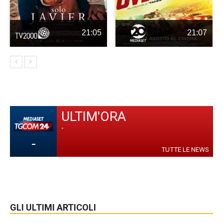
21:05
21:07
ULTIM'ORA
-
-
TUTTE LE NEWS
GLI ULTIMI ARTICOLI