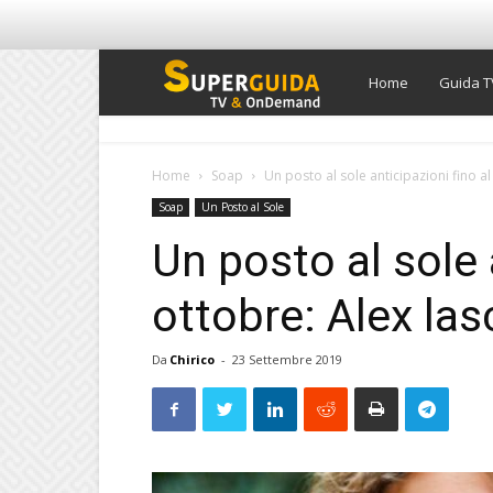
Super
Home
Guida T
Guida
Home
Soap
Un posto al sole anticipazioni fino al 
Soap
Un Posto al Sole
TV
Un posto al sole 
ottobre: Alex las
Da
Chirico
-
23 Settembre 2019