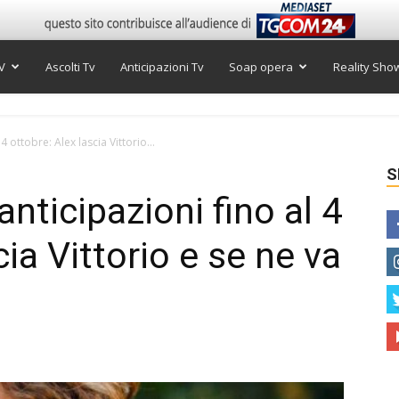
V
Ascolti Tv
Anticipazioni Tv
Soap opera
Reality Sho
4 ottobre: Alex lascia Vittorio...
S
anticipazioni fino al 4
cia Vittorio e se ne va