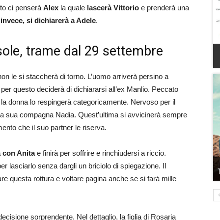
tto ci penserà
Alex
la quale
lascerà Vittorio
e prenderà una
invece, si dichiarerà a Adele
.
sole, trame dal 29 settembre
n le si staccherà di torno. L’uomo arriverà persino a
 per questo deciderà di dichiararsi all’ex Manlio. Peccato
la donna lo respingerà categoricamente. Nervoso per il
e la sua compagna Nadia. Quest’ultima si avvicinerà sempre
mento che il suo partner le riserva.
a con Anita
e finirà per soffrire e rinchiudersi a riccio.
per lasciarlo senza dargli un briciolo di spiegazione. Il
re questa rottura e voltare pagina anche se si farà mille
 decisione sorprendente. Nel dettaglio, la figlia di Rosaria