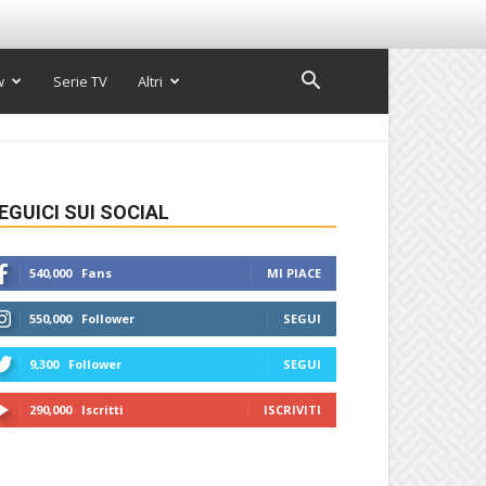
w
Serie TV
Altri
EGUICI SUI SOCIAL
540,000
Fans
MI PIACE
550,000
Follower
SEGUI
9,300
Follower
SEGUI
290,000
Iscritti
ISCRIVITI