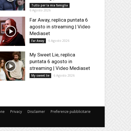
Tutto per la mia famiglia
6 Agosto 2026
Far Away, replica puntata 6
agosto in streaming | Video
Mediaset
6 Agosto 2026
Far Away
My Sweet Lie, replica
puntata 6 agosto in
streaming | Video Mediaset
6 Agosto 2026
My sweet lie
one
Privacy
Disclaimer
Preferenze pubblicitarie