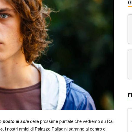
G
F
 posto al sole
delle prossime puntate che vedremo su Rai
re
, i nostri amici di Palazzo Palladini saranno al centro di