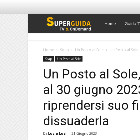
Super
Home
Guida T
Guida
Home
Soap
Un Posto al Sole
Un Posto al Sole, 
Soap
Un Posto al Sole
TV
Un Posto al Sole,
al 30 giugno 202
riprendersi suo fi
dissuaderla
Da
Lucia Lusi
-
21 Giugno 2023