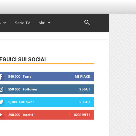
w
Serie TV
Altri
EGUICI SUI SOCIAL
540,000
Fans
MI PIACE
550,000
Follower
SEGUI
9,300
Follower
SEGUI
290,000
Iscritti
ISCRIVITI