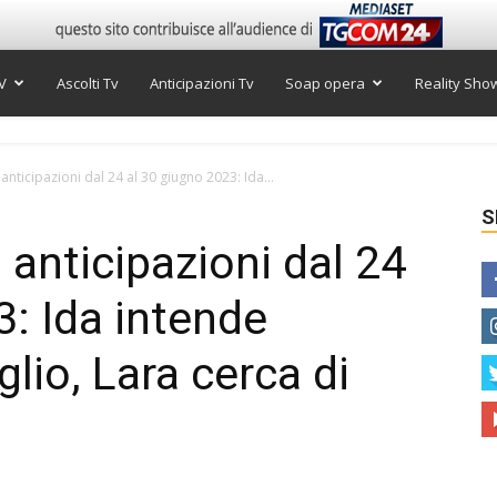
V
Ascolti Tv
Anticipazioni Tv
Soap opera
Reality Sho
anticipazioni dal 24 al 30 giugno 2023: Ida...
S
 anticipazioni dal 24
3: Ida intende
glio, Lara cerca di