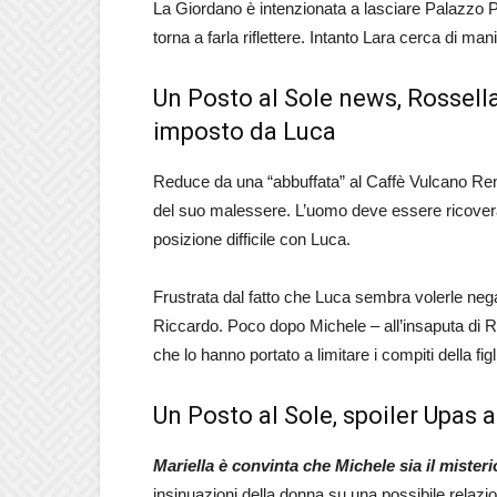
La Giordano è intenzionata a lasciare Palazzo Pa
torna a farla riflettere. Intanto Lara cerca di man
Un Posto al Sole news, Rossella
imposto da Luca
Reduce da una “abbuffata” al Caffè Vulcano Rena
del suo malessere. L’uomo deve essere ricovera
posizione difficile con Luca.
Frustrata dal fatto che Luca sembra volerle nega
Riccardo. Poco dopo Michele – all’insaputa di Ro
che lo hanno portato a limitare i compiti della fig
Un Posto al Sole, spoiler Upas 
Mariella è convinta che Michele sia il misteri
insinuazioni della donna su una possibile relaz