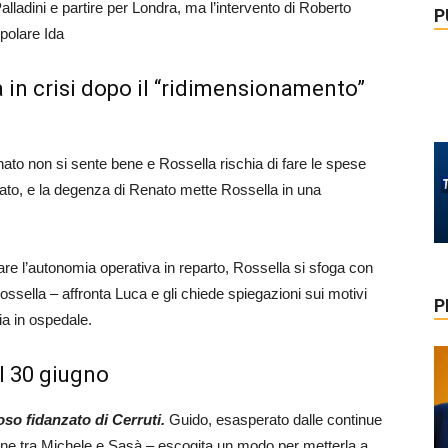
lladini e partire per Londra, ma l’intervento di Roberto
P
ipolare Ida
 in crisi dopo il “ridimensionamento”
to non si sente bene e Rossella rischia di fare le spese
to, e la degenza di Renato mette Rossella in una
re l’autonomia operativa in reparto, Rossella si sfoga con
ssella – affronta Luca e gli chiede spiegazioni sui motivi
P
lia in ospedale.
al 30 giugno
oso fidanzato di Cerruti.
Guido, esasperato dalle continue
ione tra Michele e Sasà – escogita un modo per metterla a