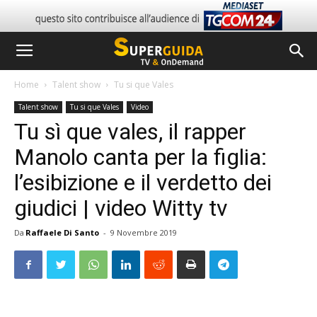
Home
Talent show
Tu si que Vales
Talent show
Tu si que Vales
Video
Tu sì que vales, il rapper
Manolo canta per la figlia:
l’esibizione e il verdetto dei
giudici | video Witty tv
Da
Raffaele Di Santo
-
9 Novembre 2019