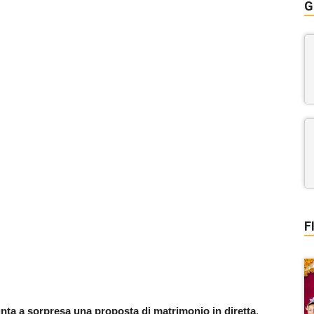
G
F
iunta a sorpresa una proposta di matrimonio in diretta
.