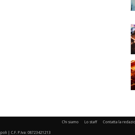
Chi siamo
Lo staff
Contatta la redazi
oli | C.F. P.Iva: 08723421213