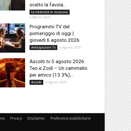
scelto la favola...
Le interviste in esclusiva
6 Agosto 2026
Programmi TV del
pomeriggio di oggi |
giovedì 6 agosto 2026
6 Agosto 2026
Anticipazioni Tv
Ascolti tv 5 agosto 2026:
Teo e Zodì – Un cammello
per amico (13.3%),...
6 Agosto 2026
Ascolti
one
Privacy
Disclaimer
Preferenze pubblicitarie