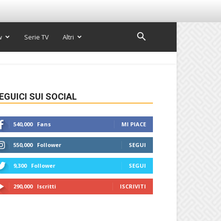
w
Serie TV
Altri
EGUICI SUI SOCIAL
540,000
Fans
MI PIACE
550,000
Follower
SEGUI
9,300
Follower
SEGUI
290,000
Iscritti
ISCRIVITI