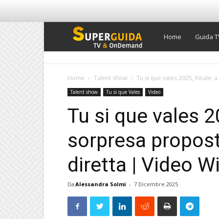
Super
Home
Guida T
Guida
Home
Talent show
Tu si que vales 2025, Finale: 
Talent show
Tu si que Vales
Video
TV
Tu si que vales 2
sorpresa propost
diretta | Video Wi
Da
Alessandra Solmi
-
7 Dicembre 2025