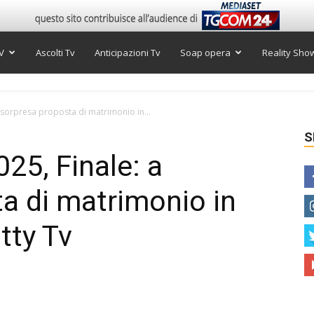
V
Ascolti Tv
Anticipazioni Tv
Soap opera
Reality Sho
a sorpresa proposta di matrimonio in...
S
025, Finale: a
a di matrimonio in
tty Tv