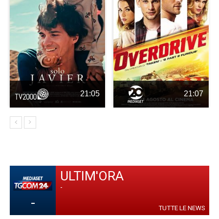
21:05
21:07
ULTIM'ORA
-
-
TUTTE LE NEWS