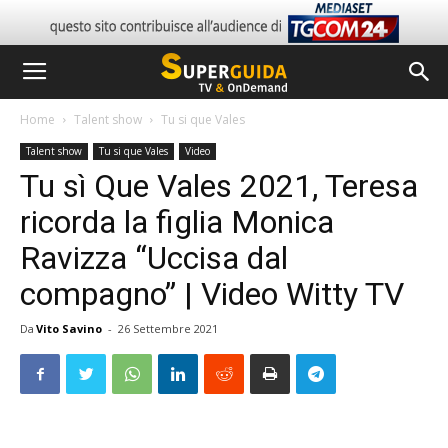
Home
Talent show
Tu si que Vales
Talent show
Tu si que Vales
Video
Tu sì Que Vales 2021, Teresa
ricorda la figlia Monica
Ravizza “Uccisa dal
compagno” | Video Witty TV
Da
Vito Savino
-
26 Settembre 2021