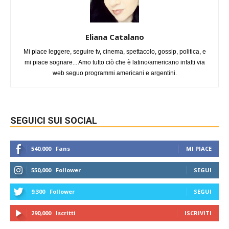
Eliana Catalano
Mi piace leggere, seguire tv, cinema, spettacolo, gossip, politica, e
mi piace sognare... Amo tutto ciò che è latino/americano infatti via
web seguo programmi americani e argentini.
SEGUICI SUI SOCIAL
540,000
Fans
MI PIACE
550,000
Follower
SEGUI
9,300
Follower
SEGUI
290,000
Iscritti
ISCRIVITI