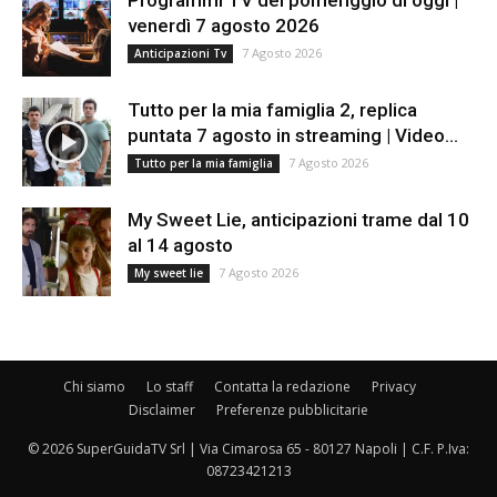
Programmi TV del pomeriggio di oggi |
venerdì 7 agosto 2026
7 Agosto 2026
Anticipazioni Tv
Tutto per la mia famiglia 2, replica
puntata 7 agosto in streaming | Video...
7 Agosto 2026
Tutto per la mia famiglia
My Sweet Lie, anticipazioni trame dal 10
al 14 agosto
7 Agosto 2026
My sweet lie
Chi siamo
Lo staff
Contatta la redazione
Privacy
Disclaimer
Preferenze pubblicitarie
© 2026 SuperGuidaTV Srl | Via Cimarosa 65 - 80127 Napoli | C.F. P.Iva:
08723421213