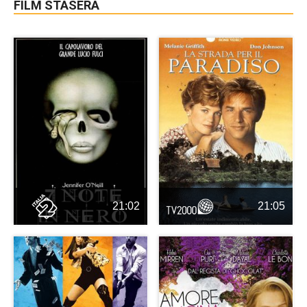
FILM STASERA
21:02
21:05