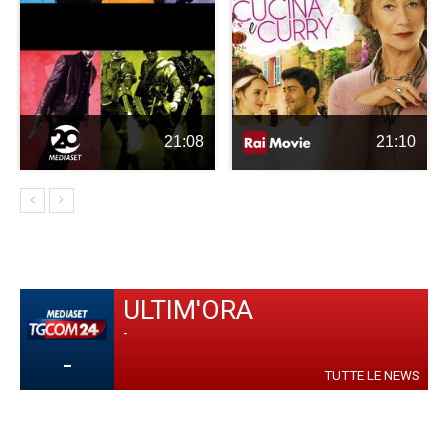
21:08
21:10
ULTIM'ORA
-
-
TUTTE LE NEWS