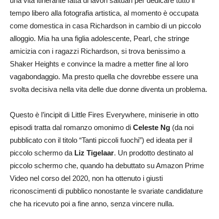
una vita itinerante fatta di lavori saltuari per dedicare tutto il
tempo libero alla fotografia artistica, al momento è occupata
come domestica in casa Richardson in cambio di un piccolo
alloggio. Mia ha una figlia adolescente, Pearl, che stringe
amicizia con i ragazzi Richardson, si trova benissimo a
Shaker Heights e convince la madre a metter fine al loro
vagabondaggio. Ma presto quella che dovrebbe essere una
svolta decisiva nella vita delle due donne diventa un problema.
Questo è l’incipit di Little Fires Everywhere, miniserie in otto
episodi tratta dal romanzo omonimo di
Celeste Ng
(da noi
pubblicato con il titolo “Tanti piccoli fuochi”) ed ideata per il
piccolo schermo da
Liz Tigelaar
. Un prodotto destinato al
piccolo schermo che, quando ha debuttato su Amazon Prime
Video nel corso del 2020, non ha ottenuto i giusti
riconoscimenti di pubblico nonostante le svariate candidature
che ha ricevuto poi a fine anno, senza vincere nulla.