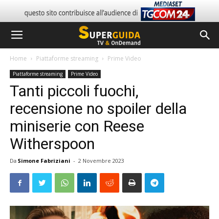
Home
Piattaforme streaming
Prime Video
Piattaforme streaming
Prime Video
Tanti piccoli fuochi,
recensione no spoiler della
miniserie con Reese
Witherspoon
Da
Simone Fabriziani
-
2 Novembre 2023