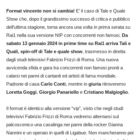
Format vincente non si cambia!
E’ il caso di Tale e Quale
Show che, dopo il grandissimo successo di critica e pubblico
dell’ultima stagione, torna ancora una volta in prima serata su
Rai1 nella sua versione NIP con concorrenti non famosi.
Da
sabato 13 gennaio 2024 in prime time su Rai1 arriva Tali e
Quali, spin-off di Tale e quale show
, trasmesso in diretta
dagli studi televisivi Fabrizio Frizzi di Roma. Una nuova
avvicenda sfida e gara tra concorrenti non famosi pronti a
calarsi nei panni di cantanti ed artisti di fama mondiale.
Padrone di casa
Carlo Conti
, mentre in
giuria
ritroveremo
Loretta Goggi
,
Giorgio Panariello
e
Cristiano Malgioglio
.
Il format è identico alla versione “vip”, visto che negli studi
televisivi Fabrizio Frizzi di Roma vedremo alternarsi sul
palcoscenico una casalinga nei panni della rocker Gianna
Nannini e un operaio in quelli di Ligabue. Non mancheranno poi