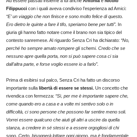
Ad essere passati insieme a lui anche
Antonia
e
Nicolò
Filippucci
con i quali aveva condiviso l’esperienza ad Amici:
“E’ un viaggio che non finisce e sono molto felice di questo.
Ero dietro le quinte a fare il tifo, speriamo bene per tutti”.
In
giuria gli hanno fatto notare come il brano non sia tipico del
contesto sanremese. Al riguardo Senza Cri ha dichiarato:
“No,
perché ho sempre amato rompere gli schemi. Credo che se
nessuno apre quella porta, non si può sapere cosa ci sia
dall’altra parte, e forse voglio essere io a farlo”.
Prima di esibirsi sul palco, Senza Cri ha fatto un discorso
importante sulla
libertà di essere se stessi.
Un concetto che
rivendica con fermezza:
“Sì, per me è importante sapere che,
come quando ero a casa e a volte mi sentivo solo o in
difficoltà, ci sono persone che possono far sentire meno soli.
Vorrei essere qualcuno che aiuti gli altri a uscire da quella
stanza, a credere in sé stessi e a essere orgogliosi di chi
sono. Certo, bisognerà lottare ogni giorno, ma è fondamentale