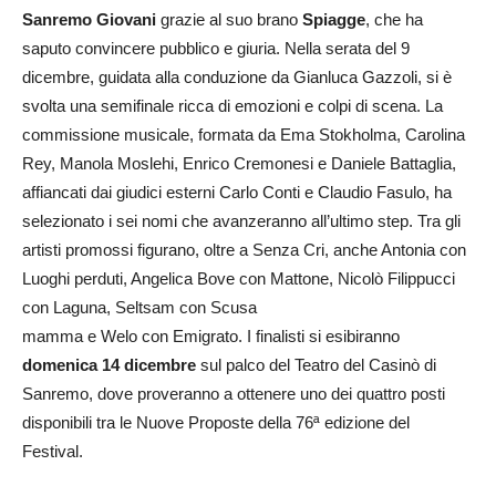
Sanremo Giovani
grazie al suo brano
Spiagge
, che ha
saputo convincere pubblico e giuria. Nella serata del 9
dicembre, guidata alla conduzione da Gianluca Gazzoli, si è
svolta una semifinale ricca di emozioni e colpi di scena. La
commissione musicale, formata da Ema Stokholma, Carolina
Rey, Manola
Moslehi
, Enrico Cremonesi e Daniele Battaglia,
affiancati dai giudici esterni Carlo Conti e Claudio Fasulo, ha
selezionato i sei nomi che avanzeranno all’ultimo step. Tra gli
artisti promossi figurano, oltre a Senza Cri, anche Antonia con
Luoghi perduti
, Angelica Bove con
Mattone
, Nicolò Filippucci
con
Laguna
,
Seltsam
con
Scusa
mamma
e
Welo
con
Emigrato
. I finalisti si esibiranno
domenica 14 dicembre
sul palco del Teatro del Casinò di
Sanremo, dove proveranno a ottenere uno dei quattro posti
disponibili tra le Nuove Proposte della 76ª edizione del
Festival.