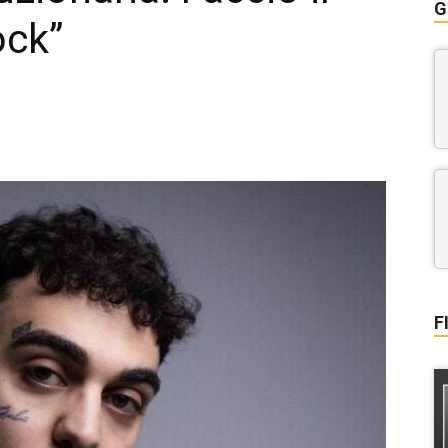
G
ock”
F