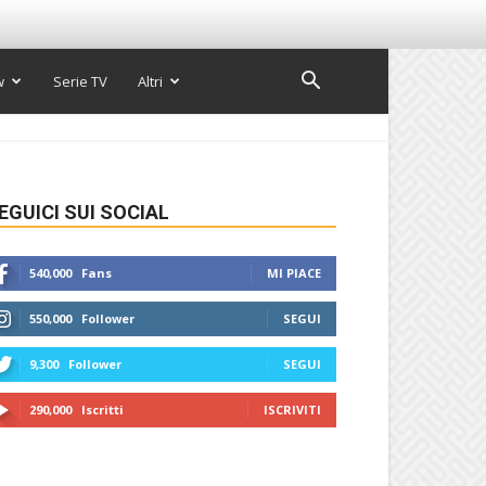
w
Serie TV
Altri
EGUICI SUI SOCIAL
540,000
Fans
MI PIACE
550,000
Follower
SEGUI
9,300
Follower
SEGUI
290,000
Iscritti
ISCRIVITI