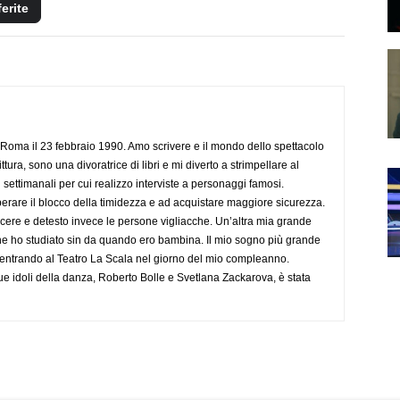
ferite
Roma il 23 febbraio 1990. Amo scrivere e il mondo dello spettacolo
ttura, sono una divoratrice di libri e mi diverto a strimpellare al
 settimanali per cui realizzo interviste a personaggi famosi.
rare il blocco della timidezza e ad acquistare maggiore sicurezza.
cere e detesto invece le persone vigliacche. Un’altra mia grande
he ho studiato sin da quando ero bambina. Il mio sogno più grande
 entrando al Teatro La Scala nel giorno del mio compleanno.
ue idoli della danza, Roberto Bolle e Svetlana Zackarova, è stata