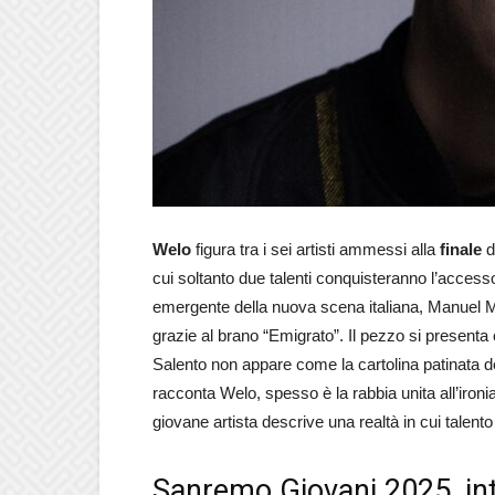
Welo
figura tra i sei artisti ammessi alla
finale
d
cui soltanto due talenti conquisteranno l’accesso
emergente della nuova scena italiana,
Manuel M
grazie al brano
“Emigrato”
. Il pezzo si presenta
Salento non appare come la cartolina patinata 
racconta
Welo
, spesso è la rabbia unita all’iron
giovane artista descrive una realtà in cui talent
Sanremo Giovani 2025, int