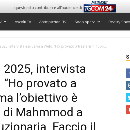
V
Ascolti Tv
Anticipazioni Tv
Soap opera
Reality Sho
25, intervista esclusiva a Welo: “Ho provato a trasferirmi fuori...
S
2025, intervista
: “Ho provato a
ma l’obiettivo è
ria di Mahmmod a
zionaria. Faccio il