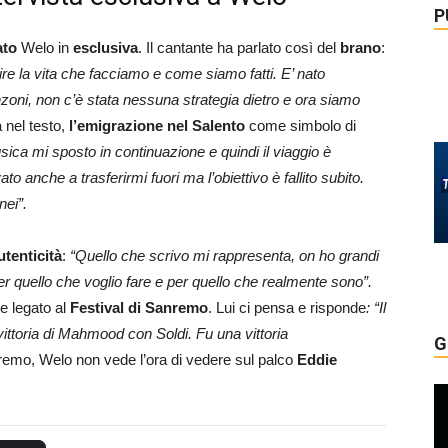
P
ato
Welo in
esclusiva
. Il cantante ha parlato così del
brano
:
ire la vita che facciamo e come siamo fatti. E’ nato
oni, non c’è stata nessuna strategia dietro e ora siamo
 nel testo,
l’emigrazione nel Salento
come simbolo di
sica mi sposto in continuazione e quindi il viaggio è
 anche a trasferirmi fuori ma l’obiettivo è fallito subito.
nei”.
utenticità
:
“Quello che scrivo mi rappresenta, on ho grandi
 quello che voglio fare e per quello che realmente sono”.
e legato al
Festival di Sanremo
. Lui ci pensa e risponde
: “Il
ittoria di Mahmood con Soldi. Fu una vittoria
G
emo, Welo non vede l’ora di vedere sul palco
Eddie