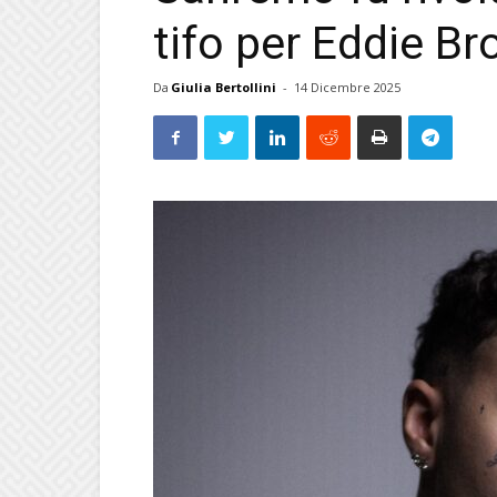
tifo per Eddie Br
Da
Giulia Bertollini
-
14 Dicembre 2025