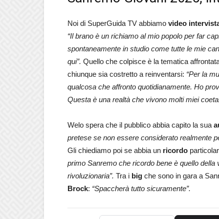
Noi di SuperGuida TV abbiamo
video intervist
“Il brano è un richiamo al mio popolo per far cap
spontaneamente in studio come tutte le mie canz
qui”.
Quello che colpisce è la tematica affrontata
chiunque sia costretto a reinventarsi:
“Per la mu
qualcosa che affronto quotidianamente. Ho provato
Questa è una realtà che vivono molti miei coeta
Welo spera che il pubblico abbia capito la sua
a
pretese se non essere considerato realmente per
Gli chiediamo poi se abbia un
ricordo
particolar
primo Sanremo che ricordo bene è quello della v
rivoluzionaria”.
Tra i
big
che sono in gara a Sanr
Brock
:
“Spaccherà tutto sicuramente”.