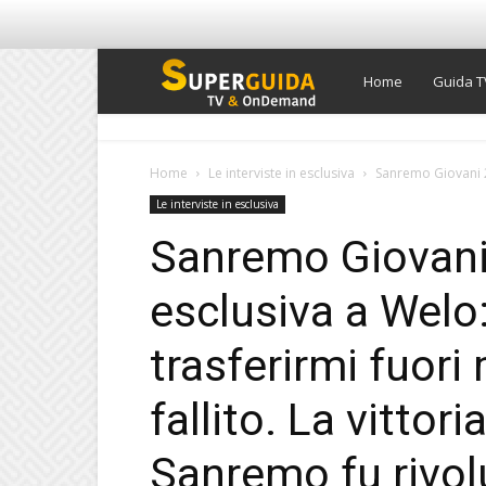
Super
Home
Guida T
Guida
Home
Le interviste in esclusiva
Sanremo Giovani 20
Le interviste in esclusiva
TV
Sanremo Giovani 
esclusiva a Welo
trasferirmi fuori 
fallito. La vitto
Sanremo fu rivolu