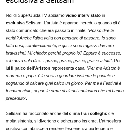
esclusiva a Seltsam
Noi di SuperGuida TV abbiamo
video intervistato
in
esclusiva
Seltsam. L’artista è apparso incredulo quando gli è
stato comunicato che era passato in finale:
“
Posso dire la
verità? Anche l’altra volta non pensavo di passare. Io sono
fatto così, caratterialmente, e qui ci sono ragazzi davvero
bravissimi. Mi chiedo: perché proprio io?
Eppur
e
è successo,
e lo devo solo dire… grazie, grazie, grazie, grazie a tutti”.
Per
lui
il palco dell’Ariston
rappresenta casa:
“Per me Ariston è
mamma e papà, è la sera a guardare insieme le puntate e
sognando di calcare quel palco un giorno. Per me il Festival è
fondamentale, seguo le orme di alcuni cantautori che mi hanno
preceduto”.
Seltsam
ha raccontato anche del
clima tra i colleghi
: c’è
molta sintonia, si divertono e scherzano insieme. L’atmosfera
positiva contribuisce a rendere l’esperienza più leggera e