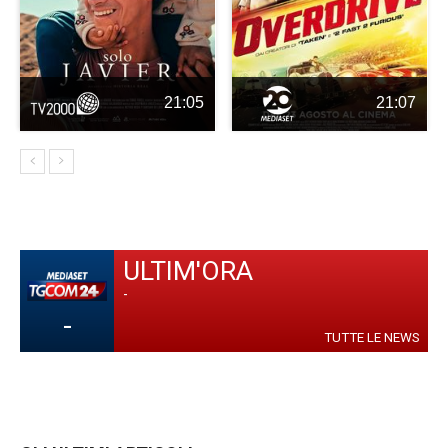
21:05
21:07
ULTIM'ORA
-
-
TUTTE LE NEWS