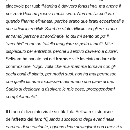
piacevole per tutti:
“
Martina è davvero fortissima, ma anche il
pezzo di Petit mi piaceva moltissimo. Non me l’aspettavo
quando l’hanno eliminata, perché erano due brani eccezionali e
due artisti incredibili. Sarebbe stato difficile scegliere, erano
entrambi persone straordinarie. Io qui mi sento un po’ il
“vecchio” come un fratello maggiore rispetto a molti. Mi è
dispiaciuto per entrambi, perché li sentivo davvero a cuore”.
Seltsam ha parlato poi del
brano
e si è lasciato andare alla
commozione:
“Ogni volta che mia mamma tornava con gli
occhi gonfi di pianto, per motivi suoi, non ha mai permesso
che quelle lacrime toccassero nemmeno una parte di me.
Subito si dedicava a risolvere le mie cose, proteggendomi
completamente”.
Il brano è diventato virale su Tik Tok. Seltsam si stupisce
dell’
affetto dei fan:
“
Quando succedono degli eventi nella
carriera di un cantante, ognuno deve arrangiarsi con i mezzi a