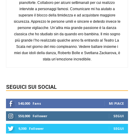
pianoforte. Collaboro per alcuni settimanali per cui realizzo
interviste a personaggi famosi. Comunicare mi ha aiutato a
superare il blocco della timidezza e ad acquistare maggiore
sicurezza. Apprezzo le persone umili e sincere e detesto invece le
persone vigliacche. Un’altra mia grande passione è la danza
classica che ho studiato sin da quando ero bambina. Il mio sogno
più grande l’ho realizzato qualche anno fa entrando al Teatro La
Scala nel giorno del mio compleanno. Vedere ballare insieme i
miei due idoli della danza, Roberto Bolle e Svetlana Zackarova, è
stata un’emozione incredibile.
SEGUICI SUI SOCIAL
540,000
Fans
MI PIACE
550,000
Follower
SEGUI
9,300
Follower
SEGUI