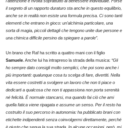
l’attenzione è rivolta soprattutto al benessere individuale. Forse
il segreto di un rapporto duraturo sta anche in questo equilibrio,
anche se in realtà non esiste una formula precisa. Ci sono tanti
elementi che entrano in gioco: un’alchimia particolare, una
sorta di magia, piccoli dettagli che tengono unite due persone e
una chimica difficile persino da spiegare a parole”.
Un brano che Raf ha scritto a quattro mani con il figlio
Samuele
. Anche lui ha intrapreso la strada della musica:
“Gli
ho sempre dato consigli molto semplici, che poi sono anche i
più importanti: qualunque cosa tu scelga di fare, divertiti. Nella
vita essere costretti a svolgere un lavoro che non ti piace o
dedicarti a qualcosa che non ti appassiona non porta serenità
né felicità. È normale stancarsi, ma quando fai ciò che ami
quella fatica viene ripagata e assume un senso. Per il resto ha
costruito il suo percorso in autonomia: ha pubblicato brani con
etichette indipendenti senza coinvolgermi direttamente, perché
è giusto che segua la sua strada. In alcune occasioni, però, mi