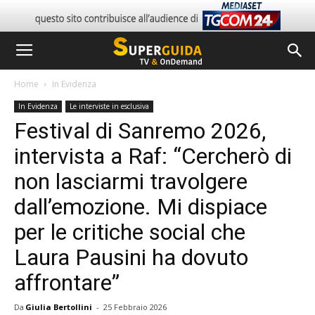
Home
In Evidenza
In Evidenza
Le interviste in esclusiva
Festival di Sanremo 2026,
intervista a Raf: “Cercherò di
non lasciarmi travolgere
dall’emozione. Mi dispiace
per le critiche social che
Laura Pausini ha dovuto
affrontare”
Da
Giulia Bertollini
-
25 Febbraio 2026