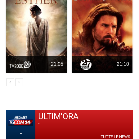
21:05
21:10
ULTIM'ORA
-
-
TUTTE LE NEWS