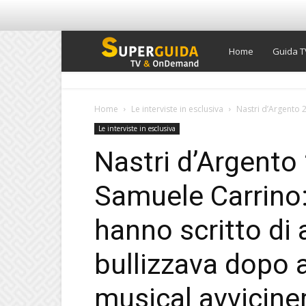
Super
Home
Guida T
Guida
Home
Le interviste in esclusiva
Nastri d’Argento 2
Le interviste in esclusiva
TV
Nastri d’Argento 
Samuele Carrino:
hanno scritto di 
bullizzava dopo av
musical avviciner