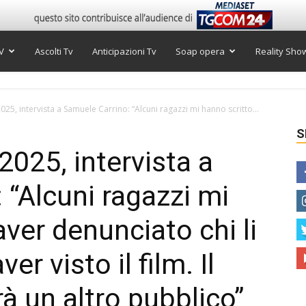
V
Ascolti Tv
Anticipazioni Tv
Soap opera
Reality Sho
025, intervista a Samuele Carrino: “Alcuni ragazzi mi hanno scritto...
S
2025, intervista a
 “Alcuni ragazzi mi
aver denunciato chi li
er visto il film. Il
à un altro pubblico”