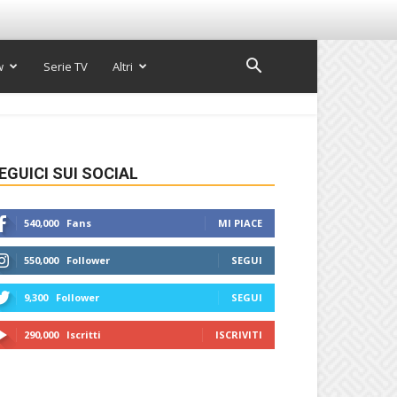
w
Serie TV
Altri
EGUICI SUI SOCIAL
540,000
Fans
MI PIACE
550,000
Follower
SEGUI
9,300
Follower
SEGUI
290,000
Iscritti
ISCRIVITI