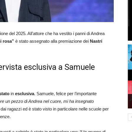
zione del 2025. All’attore che ha vestito i panni di Andrea
ni rosa”
è stato assegnato alla premiazione dei
Nastri
tervista esclusiva a Samuele
stato
in
esclusiva
. Samuele, felice per l’importante
re un pezzo di Andrea nel cuore, mi ha insegnato
dai ragazzi ed è stato visto in particolare nelle scuole per
uenze.
questi a colpirlo è stato in particolare uno:
“Un gruppo di