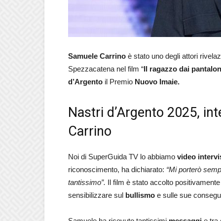
Samuele Carrino
è stato uno degli attori rivela
Spezzacatena nel film “
Il ragazzo dai pantalo
d’Argento
il Premio
Nuovo Imaie.
Nastri d’Argento 2025, in
Carrino
Noi di SuperGuida TV lo abbiamo
video intervi
riconoscimento, ha dichiarato:
“Mi porterò semp
tantissimo”.
Il film è stato accolto positivamente 
sensibilizzare sul
bullismo
e sulle sue conseg
Samuele ha ricevuto tantissimi
messaggi
e tra 