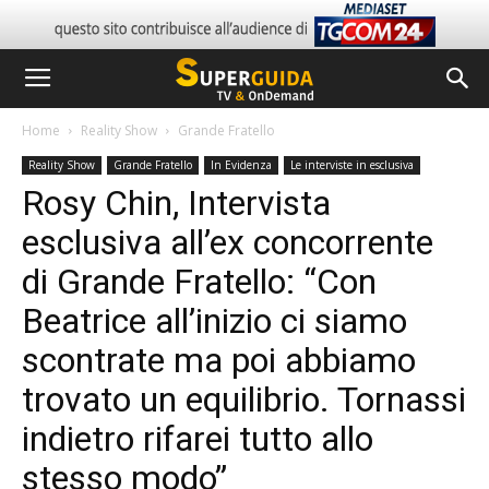
Home
Reality Show
Grande Fratello
Reality Show
Grande Fratello
In Evidenza
Le interviste in esclusiva
Rosy Chin, Intervista
esclusiva all’ex concorrente
di Grande Fratello: “Con
Beatrice all’inizio ci siamo
scontrate ma poi abbiamo
trovato un equilibrio. Tornassi
indietro rifarei tutto allo
stesso modo”