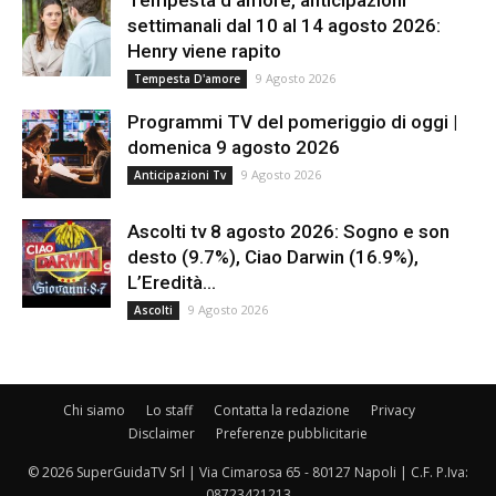
settimanali dal 10 al 14 agosto 2026:
Henry viene rapito
9 Agosto 2026
Tempesta D'amore
Programmi TV del pomeriggio di oggi |
domenica 9 agosto 2026
9 Agosto 2026
Anticipazioni Tv
Ascolti tv 8 agosto 2026: Sogno e son
desto (9.7%), Ciao Darwin (16.9%),
L’Eredità...
9 Agosto 2026
Ascolti
Chi siamo
Lo staff
Contatta la redazione
Privacy
Disclaimer
Preferenze pubblicitarie
© 2026 SuperGuidaTV Srl | Via Cimarosa 65 - 80127 Napoli | C.F. P.Iva:
08723421213