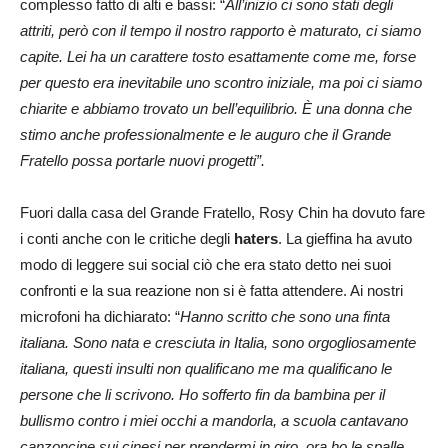
complesso fatto di alti e bassi: “
All’inizio ci sono stati degli
attriti, però con il tempo il nostro rapporto è maturato, ci siamo
capite. Lei ha un carattere tosto esattamente come me, forse
per questo era inevitabile uno scontro iniziale, ma poi ci siamo
chiarite e abbiamo trovato un bell’equilibrio. È una donna che
stimo anche professionalmente e le auguro che il Grande
Fratello possa portarle nuovi progetti”.
Fuori dalla casa del Grande Fratello, Rosy Chin ha dovuto fare
i conti anche con le critiche degli
haters
. La gieffina ha avuto
modo di leggere sui social ciò che era stato detto nei suoi
confronti e la sua reazione non si è fatta attendere. Ai nostri
microfoni ha dichiarato: “
Hanno scritto che sono una finta
italiana. Sono nata e cresciuta in Italia, sono orgogliosamente
italiana, questi insulti non qualificano me ma qualificano le
persone che li scrivono. Ho sofferto fin da bambina per il
bullismo contro i miei occhi a mandorla, a scuola cantavano
canzoncine sui cinesi per prendermi in giro, ora ho le spalle