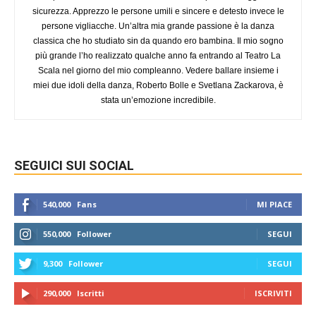
sicurezza. Apprezzo le persone umili e sincere e detesto invece le
persone vigliacche. Un’altra mia grande passione è la danza
classica che ho studiato sin da quando ero bambina. Il mio sogno
più grande l’ho realizzato qualche anno fa entrando al Teatro La
Scala nel giorno del mio compleanno. Vedere ballare insieme i
miei due idoli della danza, Roberto Bolle e Svetlana Zackarova, è
stata un’emozione incredibile.
SEGUICI SUI SOCIAL
540,000
Fans
MI PIACE
550,000
Follower
SEGUI
9,300
Follower
SEGUI
290,000
Iscritti
ISCRIVITI