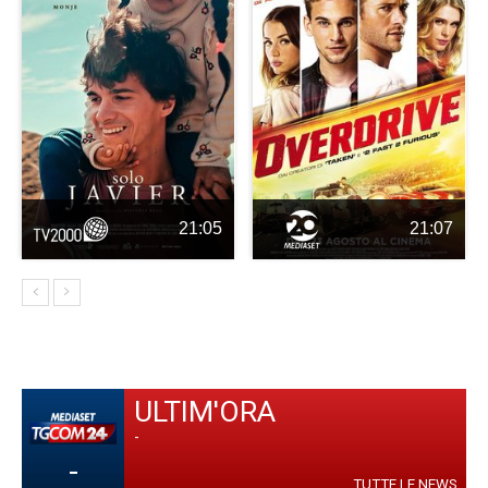
21:05
21:07
ULTIM'ORA
-
-
TUTTE LE NEWS