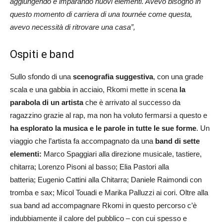
aggiungendo e imparando nuovi elementi. Avevo bisogno in
questo momento di carriera di una tournée come questa,
avevo necessità di ritrovare una casa”,
Ospiti e band
Sullo sfondo di una
scenografia suggestiva
, con una grade
scala e una gabbia in acciaio, Rkomi mette in scena
la
parabola di un artista
che è arrivato al successo da
ragazzino grazie al rap, ma non ha voluto fermarsi a questo e
ha esplorato la musica e le parole in tutte le sue forme
. Un
viaggio che l’artista fa accompagnato da una
band di sette
elementi:
Marco Spaggiari alla direzione musicale, tastiere,
chitarra; Lorenzo Pisoni al basso; Elia Pastori alla
batteria; Eugenio Cattini alla Chitarra; Daniele Raimondi con
tromba e sax; Micol Touadi e Marika Palluzzi ai cori. Oltre alla
sua band ad accompagnare Rkomi in questo percorso c’è
indubbiamente il calore del pubblico – con cui spesso e