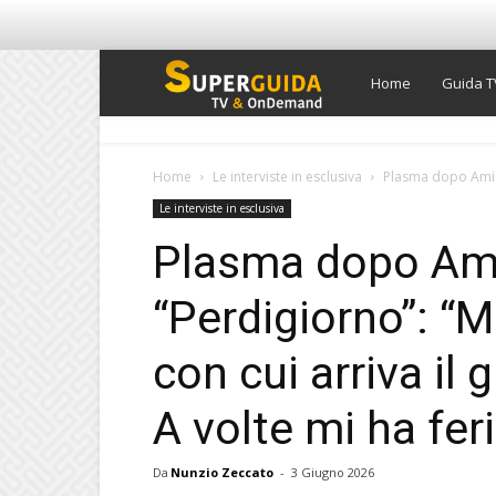
Super
Home
Guida T
Guida
Home
Le interviste in esclusiva
Plasma dopo Amici 
Le interviste in esclusiva
TV
Plasma dopo Amic
“Perdigiorno”: “M
con cui arriva il 
A volte mi ha feri
Da
Nunzio Zeccato
-
3 Giugno 2026