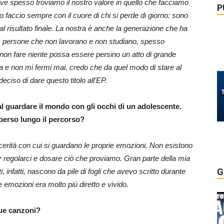
ove spesso troviamo il nostro valore in quello che facciamo
P
o faccio sempre con il cuore di chi si perde di giorno: sono
l risultato finale.
La nostra è anche la generazione che ha
, persone che non lavorano e non studiano, spesso
 non fare niente possa essere persino un atto di grande
ta e non mi fermi mai, credo che da quel modo di stare al
ciso di dare questo titolo all’EP.
l guardare il mondo con gli occhi di un adolescente.
 perso lungo il percorso?
cerità con cui si guardano le proprie emozioni. Non esistono
per regolarci e dosare ciò che proviamo. Gran parte della mia
G
ti, infatti, nascono da pile di fogli che avevo scritto durante
e emozioni era molto più diretto e vivido.
tue canzoni?