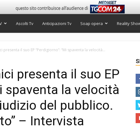
V
Ascolti Tv
Anticipazioni Tv
Soap opera
Reality Sho
presenta il suo EP “Perdigiorno”: “Mi spaventa la velocità...
S
i presenta il suo EP
i spaventa la velocità
giudizio del pubblico.
to” – Intervista