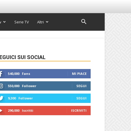
w
Serie TV
Altri
EGUICI SUI SOCIAL
540,000
Fans
MI PIACE
550,000
Follower
SEGUI
9,300
Follower
SEGUI
290,000
Iscritti
ISCRIVITI