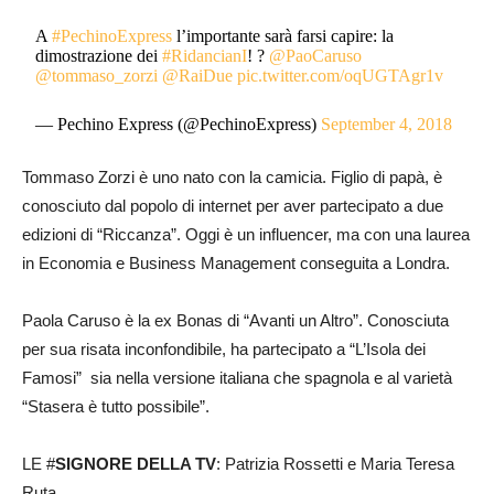
A
#PechinoExpress
l’importante sarà farsi capire: la
dimostrazione dei
#RidancianI
! ?
@PaoCaruso
@tommaso_zorzi
@RaiDue
pic.twitter.com/oqUGTAgr1v
— Pechino Express (@PechinoExpress)
September 4, 2018
Tommaso Zorzi è uno nato con la camicia. Figlio di papà, è
conosciuto dal popolo di internet per aver partecipato a due
edizioni di “Riccanza”. Oggi è un influencer, ma con una laurea
in Economia e Business Management conseguita a Londra.
Paola Caruso è la ex Bonas di “Avanti un Altro”. Conosciuta
per sua risata inconfondibile, ha partecipato a “L’Isola dei
Famosi” sia nella versione italiana che spagnola e al varietà
“Stasera è tutto possibile”.
LE #
SIGNORE DELLA TV
: Patrizia Rossetti e Maria Teresa
Ruta