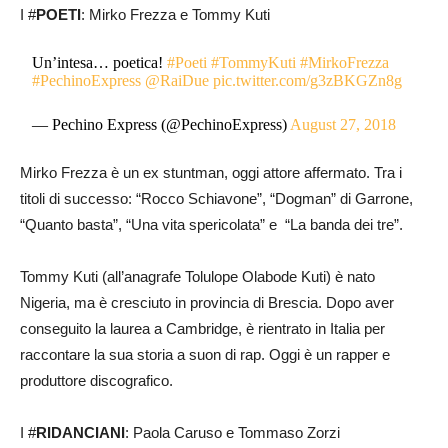
I #
POETI
: Mirko Frezza e Tommy Kuti
Un’intesa… poetica!
#Poeti
#TommyKuti
#MirkoFrezza
#PechinoExpress
@RaiDue
pic.twitter.com/g3zBKGZn8g
— Pechino Express (@PechinoExpress)
August 27, 2018
Mirko Frezza è un ex stuntman, oggi attore affermato. Tra i
titoli di successo: “Rocco Schiavone”, “Dogman” di Garrone,
“Quanto basta”, “Una vita spericolata” e “La banda dei tre”.
Tommy Kuti (all’anagrafe Tolulope Olabode Kuti) è nato
Nigeria, ma è cresciuto in provincia di Brescia. Dopo aver
conseguito la laurea a Cambridge, è rientrato in Italia per
raccontare la sua storia a suon di rap. Oggi è un rapper e
produttore discografico.
I #
RIDANCIANI
: Paola Caruso e Tommaso Zorzi