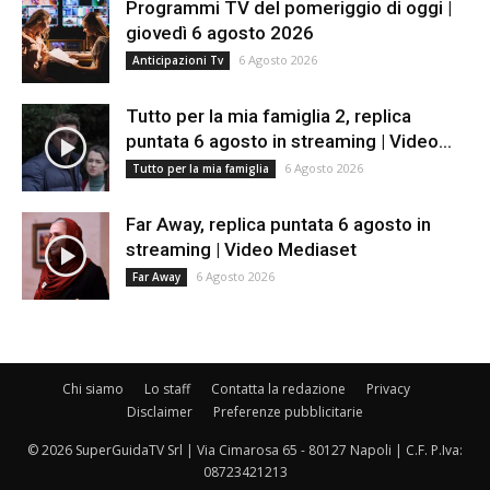
Programmi TV del pomeriggio di oggi |
giovedì 6 agosto 2026
6 Agosto 2026
Anticipazioni Tv
Tutto per la mia famiglia 2, replica
puntata 6 agosto in streaming | Video...
6 Agosto 2026
Tutto per la mia famiglia
Far Away, replica puntata 6 agosto in
streaming | Video Mediaset
6 Agosto 2026
Far Away
Chi siamo
Lo staff
Contatta la redazione
Privacy
Disclaimer
Preferenze pubblicitarie
© 2026 SuperGuidaTV Srl | Via Cimarosa 65 - 80127 Napoli | C.F. P.Iva:
08723421213