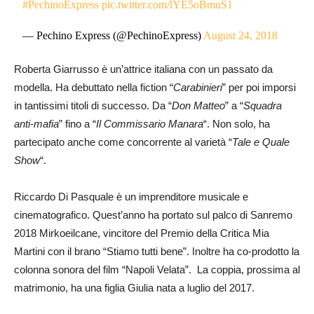
#PechinoExpress
pic.twitter.com/lYE5oBmuS1
— Pechino Express (@PechinoExpress)
August 24, 2018
Roberta Giarrusso è un’attrice italiana con un passato da
modella. Ha debuttato nella fiction “
Carabinieri
” per poi imporsi
in tantissimi titoli di successo. Da “
Don Matteo
” a “
Squadra
anti-mafia
” fino a “
Il Commissario Manara
“. Non solo, ha
partecipato anche come concorrente al varietà “
Tale e Quale
Show
“.
Riccardo Di Pasquale è un imprenditore musicale e
cinematografico. Quest’anno ha portato sul palco di Sanremo
2018 Mirkoeilcane, vincitore del Premio della Critica Mia
Martini con il brano “Stiamo tutti bene”. Inoltre ha co-prodotto la
colonna sonora del film “Napoli Velata”. La coppia, prossima al
matrimonio, ha una figlia Giulia nata a luglio del 2017.