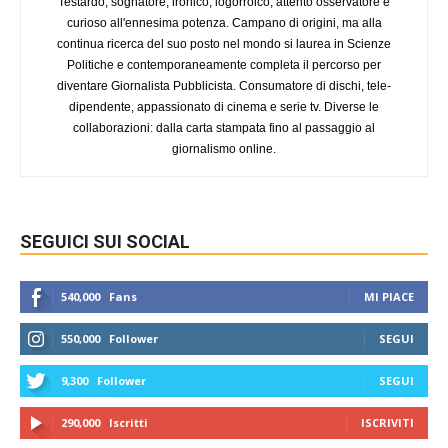
Testardo, sognatore, ironico, logorroico, attento osservatore e
curioso all'ennesima potenza. Campano di origini, ma alla
continua ricerca del suo posto nel mondo si laurea in Scienze
Politiche e contemporaneamente completa il percorso per
diventare Giornalista Pubblicista. Consumatore di dischi, tele-
dipendente, appassionato di cinema e serie tv. Diverse le
collaborazioni: dalla carta stampata fino al passaggio al
giornalismo online.
SEGUICI SUI SOCIAL
540,000
Fans
MI PIACE
550,000
Follower
SEGUI
9,300
Follower
SEGUI
290,000
Iscritti
ISCRIVITI