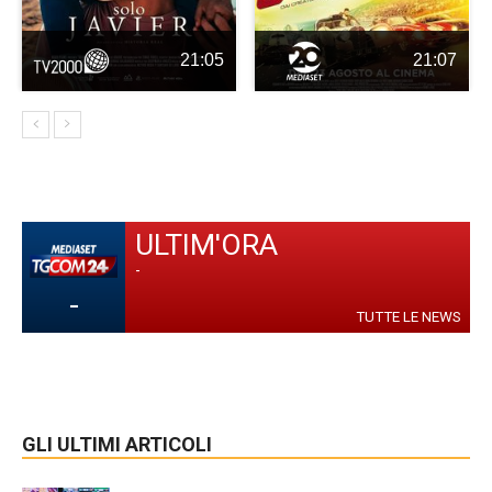
21:05
21:07
ULTIM'ORA
-
-
TUTTE LE NEWS
GLI ULTIMI ARTICOLI