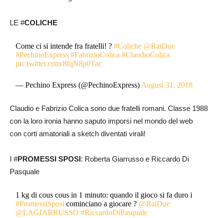
LE #
COLICHE
Come ci si intende fra fratelli! ?
#Coliche
@RaiDue
#PechinoExpress
#FabrizioColica
#ClaudioColica
pic.twitter.com/8fqN8p0Tac
— Pechino Express (@PechinoExpress)
August 31, 2018
Claudio e Fabrizio Colica sono due fratelli romani. Classe 1988
con la loro ironia hanno saputo imporsi nel mondo del web
con corti amatoriali a sketch diventati virali!
I #
PROMESSI SPOSI
: Roberta Giarrusso e Riccardo Di
Pasquale
1 kg di cous cous in 1 minuto: quando il gioco si fa duro i
#PromessiSposi
cominciano a giocare ?
@RaiDue
@LAGIARRUSSO
#RiccardoDiPasquale