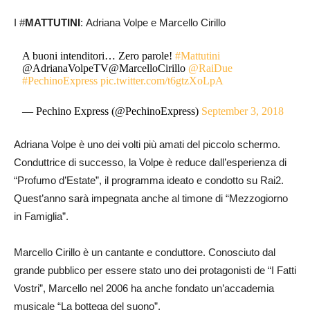
I #
MATTUTINI
: Adriana Volpe e Marcello Cirillo
A buoni intenditori… Zero parole!
#Mattutini
@AdrianaVolpeTV@MarcelloCirillo
@RaiDue
#PechinoExpress
pic.twitter.com/t6gtzXoLpA
— Pechino Express (@PechinoExpress)
September 3, 2018
Adriana Volpe è uno dei volti più amati del piccolo schermo.
Conduttrice di successo, la Volpe è reduce dall’esperienza di
“Profumo d’Estate”, il programma ideato e condotto su Rai2.
Quest’anno sarà impegnata anche al timone di “Mezzogiorno
in Famiglia”.
Marcello Cirillo è un cantante e conduttore. Conosciuto dal
grande pubblico per essere stato uno dei protagonisti de “I Fatti
Vostri”, Marcello nel 2006 ha anche fondato un’accademia
musicale “La bottega del suono”.