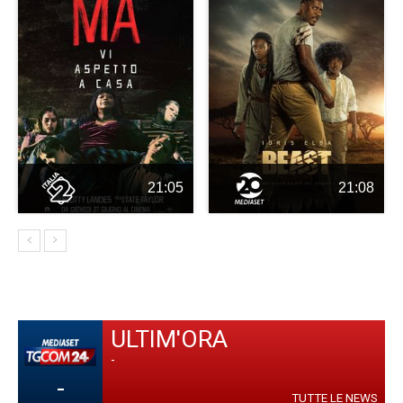
21:05
21:08
ULTIM'ORA
-
-
TUTTE LE NEWS