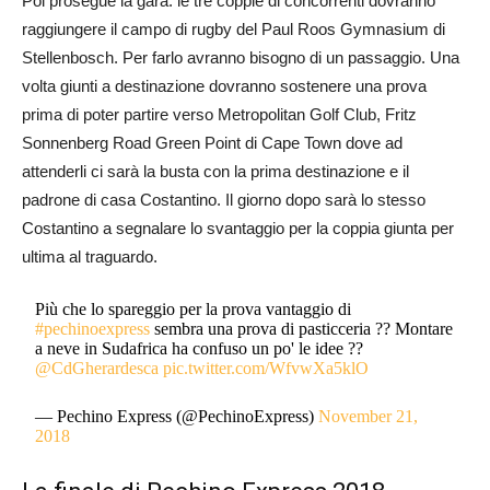
Poi prosegue la gara: le tre coppie di concorrenti dovranno
raggiungere il campo di rugby del Paul Roos Gymnasium di
Stellenbosch. Per farlo avranno bisogno di un passaggio. Una
volta giunti a destinazione dovranno sostenere una prova
prima di poter partire verso Metropolitan Golf Club, Fritz
Sonnenberg Road Green Point di Cape Town dove ad
attenderli ci sarà la busta con la prima destinazione e il
padrone di casa Costantino. Il giorno dopo sarà lo stesso
Costantino a segnalare lo svantaggio per la coppia giunta per
ultima al traguardo.
Più che lo spareggio per la prova vantaggio di
#pechinoexpress
sembra una prova di pasticceria ?? Montare
a neve in Sudafrica ha confuso un po' le idee ??
@CdGherardesca
pic.twitter.com/WfvwXa5klO
— Pechino Express (@PechinoExpress)
November 21,
2018