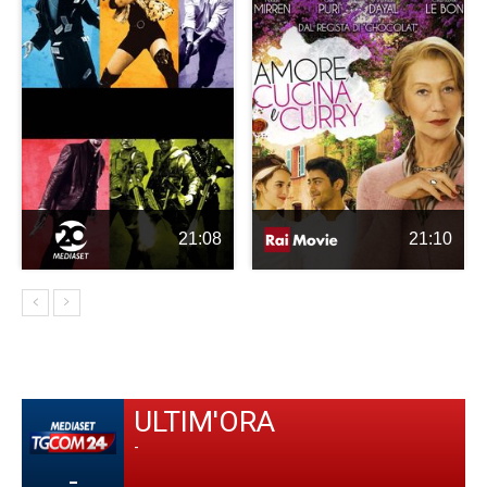
21:08
21:10
ULTIM'ORA
-
-