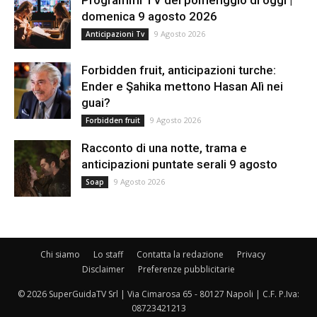
Programmi TV del pomeriggio di oggi |
domenica 9 agosto 2026
9 Agosto 2026
Anticipazioni Tv
Forbidden fruit, anticipazioni turche:
Ender e Şahika mettono Hasan Alì nei
guai?
9 Agosto 2026
Forbidden fruit
Racconto di una notte, trama e
anticipazioni puntate serali 9 agosto
9 Agosto 2026
Soap
Chi siamo
Lo staff
Contatta la redazione
Privacy
Disclaimer
Preferenze pubblicitarie
© 2026 SuperGuidaTV Srl | Via Cimarosa 65 - 80127 Napoli | C.F. P.Iva:
08723421213