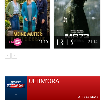
21:10
21:14
ULTIM'ORA
-
-
TUTTE LE NEWS