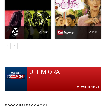
21:08
21:10
ULTIM'ORA
-
-
TUTTE LE NEWS
PROSSIMI PASSAGGI