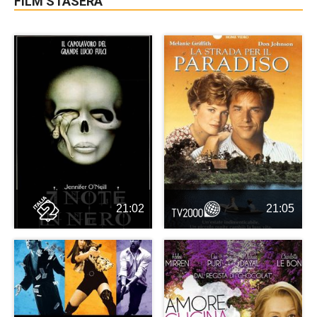
FILM STASERA
21:02
21:05