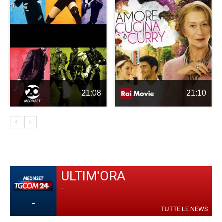
21:08
21:10
ULTIM'ORA
-
-
TUTTE LE NEWS