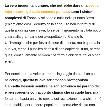
La vera incognita, dunque, che potrebbe dare una
svolta
interessante già dalla seconda puntata
, sono i sintomi
complessi di Tosca
, visti poco e nulla nella puntata “zero”
(chiamiamo così il debutto della serie), se non in termini di
quella allucinazione visiva, forse per il momento risultata poco
chiara alla gran parte dei telespettatori di Canale 5.
Un’immagine che per forza di cose disorienta, ma è questa la
sua
vis
, e che il pubblico rischia di non capire del tutto, perché
quasi continuamente sembra costretto a chiedersi “è lei o non
è lei”.
Per concludere, a voler usare un linguaggio dai tratti un po’
psicologici,
questa nuova serie tv con protagonista
Gabriella Pession sembra né schizofrenica né paranoide:
è ben coerente col racconto clinico che si vuole fare
, ma
forse non basta un volto
pop
, la cui recitazione – sia chiaro – è
impeccabile, per rendere popolare un tema che risulta non