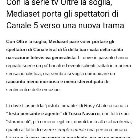
Con la serie tv Oltre la soglia,
Mediaset porta gli spettatori di
Canale 5 verso una nuova trama
Con Oltre la soglia, Mediaset pare voler portare gli
spettatori di Canale 5 al di là della barricata della solita
narrazione televisiva generalista
. Lì dove in passato
hanno
regnato scene un po’ banali ed eventi salienti trattati in maniera
sensazionalistica, ora sembra si voglia comunicare un
racconto meno morboso e meno stereotipato
dei
sentimenti e delle emozioni.
Lì dove ti aspetti la “pistola fumante” di Rosy Abate ci sono la
“testa pensante e agente” di Tosca Navarro
, con tutti i suoi
“sforamenti”, più o meno legittimi, dovuti tanto alla schizofrenia,
quanto al fatto di essere
semplicemente
una persona umana.
La serie, è vero, ne perde in mordente, ma ne guadagna in