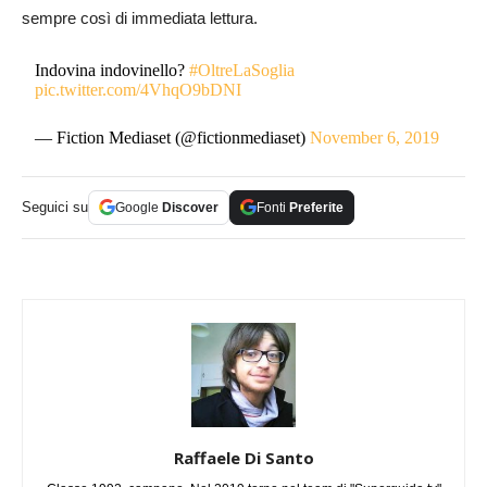
sempre così di immediata lettura.
Indovina indovinello?
#OltreLaSoglia
pic.twitter.com/4VhqO9bDNI
— Fiction Mediaset (@fictionmediaset)
November 6, 2019
Seguici su
Google
Discover
Fonti
Preferite
Raffaele Di Santo