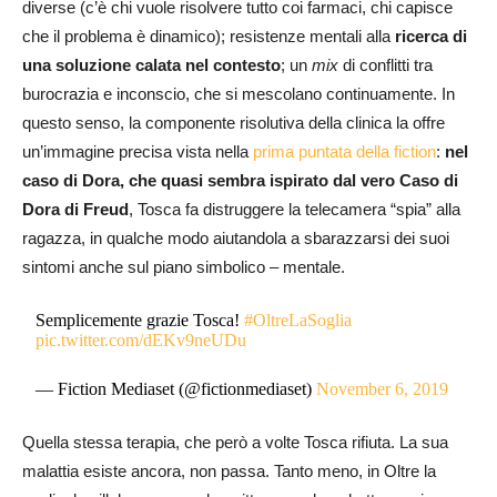
diverse (c’è chi vuole risolvere tutto coi farmaci, chi capisce
che il problema è dinamico); resistenze mentali alla
ricerca di
una soluzione calata nel contesto
; un
mix
di conflitti tra
burocrazia e inconscio, che si mescolano continuamente. In
questo senso, la componente risolutiva della clinica la offre
un’immagine precisa vista nella
prima puntata della fiction
:
nel
caso di Dora, che quasi sembra ispirato dal vero Caso di
Dora di Freud
, Tosca fa distruggere la telecamera “spia” alla
ragazza, in qualche modo aiutandola a sbarazzarsi dei suoi
sintomi anche sul piano simbolico – mentale.
Semplicemente grazie Tosca!
#OltreLaSoglia
pic.twitter.com/dEKv9neUDu
— Fiction Mediaset (@fictionmediaset)
November 6, 2019
Quella stessa terapia, che però a volte Tosca rifiuta. La sua
malattia esiste ancora, non passa. Tanto meno, in Oltre la