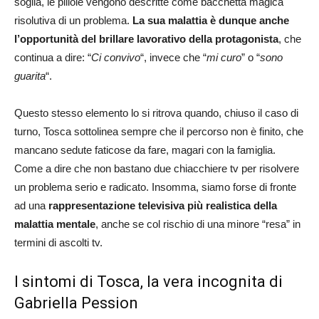
soglia, le pillole vengono descritte come bacchetta magica
risolutiva di un problema.
La sua malattia è dunque anche
l’opportunità del brillare lavorativo della protagonista
, che
continua a dire: “
Ci convivo
“, invece che “
mi curo
” o “
sono
guarita
“.
Questo stesso elemento lo si ritrova quando, chiuso il caso di
turno, Tosca sottolinea sempre che il percorso non è finito, che
mancano sedute faticose da fare, magari con la famiglia.
Come a dire che non bastano due chiacchiere tv per risolvere
un problema serio e radicato. Insomma, siamo forse di fronte
ad una
rappresentazione televisiva più realistica della
malattia mentale
, anche se col rischio di una minore “resa” in
termini di ascolti tv.
I sintomi di Tosca, la vera incognita di
Gabriella Pession