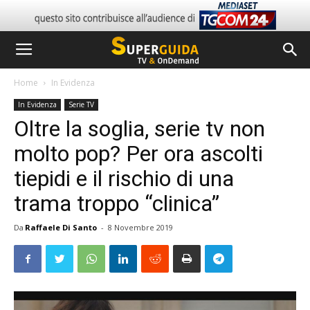
Home
In Evidenza
In Evidenza
Serie TV
Oltre la soglia, serie tv non
molto pop? Per ora ascolti
tiepidi e il rischio di una
trama troppo “clinica”
Da
Raffaele Di Santo
-
8 Novembre 2019