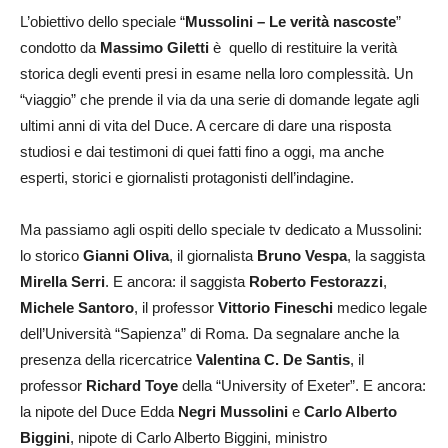
L’obiettivo dello speciale “
Mussolini – Le verità nascoste
”
condotto da
Massimo Giletti
è quello di restituire la verità
storica degli eventi presi in esame nella loro complessità. Un
“viaggio” che prende il via da una serie di domande legate agli
ultimi anni di vita del Duce. A cercare di dare una risposta
studiosi e dai testimoni di quei fatti fino a oggi, ma anche
esperti, storici e giornalisti protagonisti dell’indagine.
Ma passiamo agli ospiti dello speciale tv dedicato a Mussolini:
lo storico
Gianni Oliva
, il giornalista
Bruno Vespa
, la saggista
Mirella Serri
. E ancora: il saggista
Roberto Festorazzi
,
Michele Santoro
, il professor
Vittorio Fineschi
medico legale
dell’Università “Sapienza” di Roma. Da segnalare anche la
presenza della ricercatrice
Valentina C. De Santis
, il
professor
Richard Toye
della “University of Exeter”. E ancora:
la nipote del Duce Edda
Negri Mussolini
e
Carlo Alberto
Biggini
, nipote di Carlo Alberto Biggini, ministro