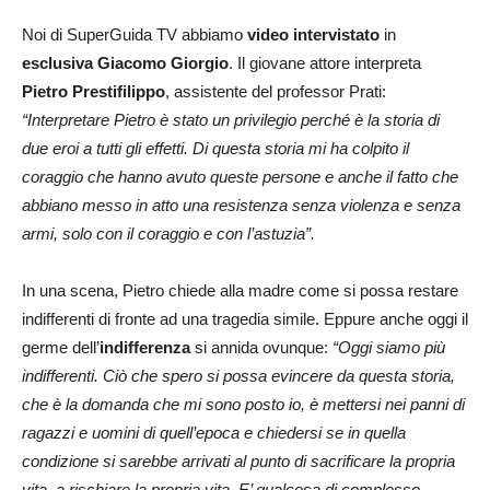
Noi di SuperGuida TV abbiamo
video intervistato
in
esclusiva Giacomo Giorgio
. Il giovane attore interpreta
Pietro Prestifilippo
, assistente del professor Prati:
“Interpretare Pietro è stato un privilegio perché è la storia di
due eroi a tutti gli effetti. Di questa storia mi ha colpito il
coraggio che hanno avuto queste persone e anche il fatto che
abbiano messo in atto una resistenza senza violenza e senza
armi, solo con il coraggio e con l’astuzia”.
In una scena, Pietro chiede alla madre come si possa restare
indifferenti di fronte ad una tragedia simile. Eppure anche oggi il
germe dell’
indifferenza
si annida ovunque:
“Oggi siamo più
indifferenti. Ciò che spero si possa evincere da questa storia,
che è la domanda che mi sono posto io, è mettersi nei panni di
ragazzi e uomini di quell’epoca e chiedersi se in quella
condizione si sarebbe arrivati al punto di sacrificare la propria
vita, a rischiare la propria vita. E’ qualcosa di complesso.