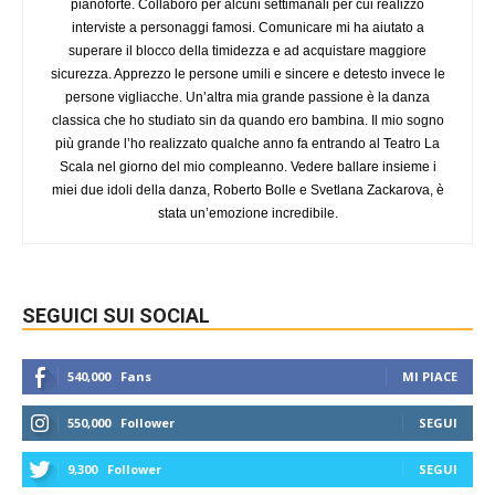
pianoforte. Collaboro per alcuni settimanali per cui realizzo
interviste a personaggi famosi. Comunicare mi ha aiutato a
superare il blocco della timidezza e ad acquistare maggiore
sicurezza. Apprezzo le persone umili e sincere e detesto invece le
persone vigliacche. Un’altra mia grande passione è la danza
classica che ho studiato sin da quando ero bambina. Il mio sogno
più grande l’ho realizzato qualche anno fa entrando al Teatro La
Scala nel giorno del mio compleanno. Vedere ballare insieme i
miei due idoli della danza, Roberto Bolle e Svetlana Zackarova, è
stata un’emozione incredibile.
SEGUICI SUI SOCIAL
540,000
Fans
MI PIACE
550,000
Follower
SEGUI
9,300
Follower
SEGUI