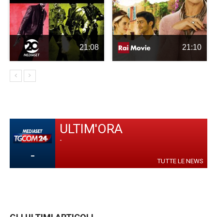
21:08
21:10
ULTIM'ORA
-
-
TUTTE LE NEWS