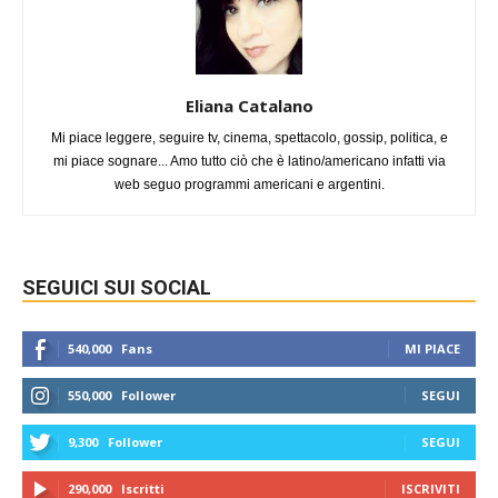
Eliana Catalano
Mi piace leggere, seguire tv, cinema, spettacolo, gossip, politica, e
mi piace sognare... Amo tutto ciò che è latino/americano infatti via
web seguo programmi americani e argentini.
SEGUICI SUI SOCIAL
540,000
Fans
MI PIACE
550,000
Follower
SEGUI
9,300
Follower
SEGUI
290,000
Iscritti
ISCRIVITI