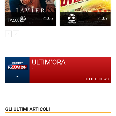
21:05
21:07
ULTIM'ORA
-
-
TUTTE LE NEWS
GLI ULTIMI ARTICOLI