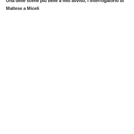
Una delle scene più belle a mio avviso, l’interrogatorio di
Maltese a Miceli