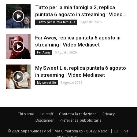
Tutto per la mia famiglia 2, replica
puntata 6 agosto in streaming | Video...
6 Agosto 2026
Tutto per la mia famiglia
Far Away, replica puntata 6 agosto in
streaming | Video Mediaset
6 Agosto 2026
Far Away
My Sweet Lie, replica puntata 6 agosto
in streaming | Video Mediaset
6 Agosto 2026
My sweet lie
Chi siamo
Lo staff
Contatta la redazione
Privacy
Disclaimer
Preferenze pubblicitarie
© 2026 SuperGuidaTV Srl | Via Cimarosa 65 - 80127 Napoli | C.F. P.Iva: