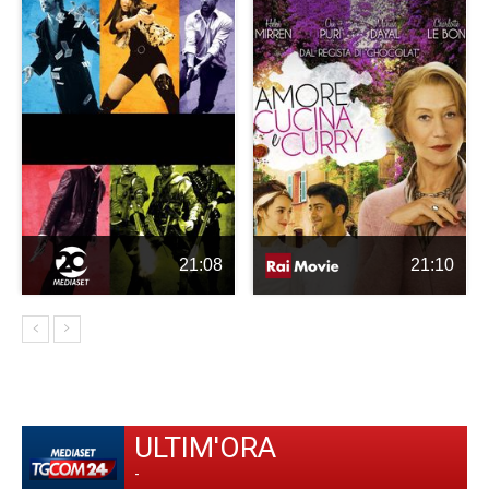
21:08
21:10
ULTIM'ORA
-