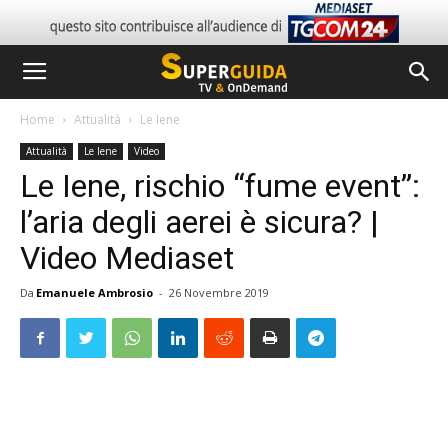
Home
Attualità
Le Iene
Attualità
Le Iene
Video
Le Iene, rischio “fume event”:
l’aria degli aerei è sicura? |
Video Mediaset
Da
Emanuele Ambrosio
-
26 Novembre 2019