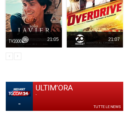
21:05
21:07
ULTIM'ORA
-
-
TUTTE LE NEWS