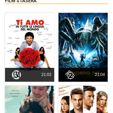
FILM STASERA
21:02
21:04